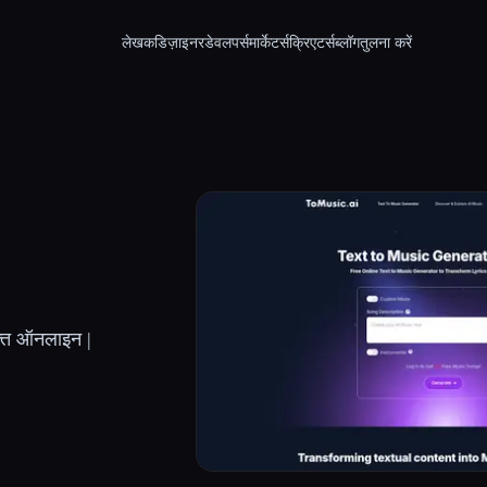
लेखक
डिज़ाइनर
डेवलपर्स
मार्केटर्स
क्रिएटर्स
ब्लॉग
तुलना करें
ुफ्त ऑनलाइन |