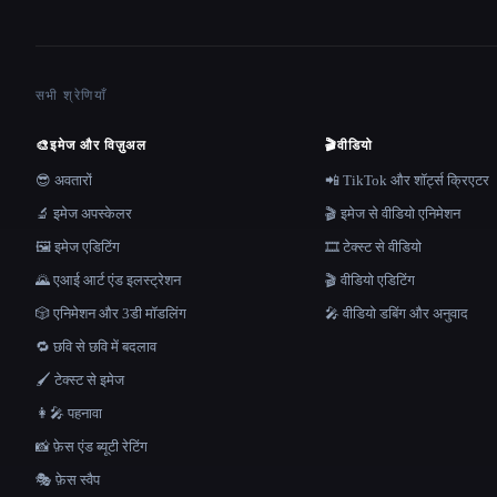
सभी श्रेणियाँ
🎨
इमेज और विज़ुअल
🎬
वीडियो
😎 अवतारों
📲 TikTok और शॉर्ट्स क्रिएटर
🔬 इमेज अपस्केलर
🎬 इमेज से वीडियो एनिमेशन
🖼️ इमेज एडिटिंग
🎞️ टेक्स्ट से वीडियो
🌄 एआई आर्ट एंड इलस्ट्रेशन
🎬 वीडियो एडिटिंग
🎲 एनिमेशन और 3डी मॉडलिंग
🎤 वीडियो डबिंग और अनुवाद
🔁 छवि से छवि में बदलाव
🖌️ टेक्स्ट से इमेज
👩‍🎤 पहनावा
📸 फ़ेस एंड ब्यूटी रेटिंग
🎭 फ़ेस स्वैप