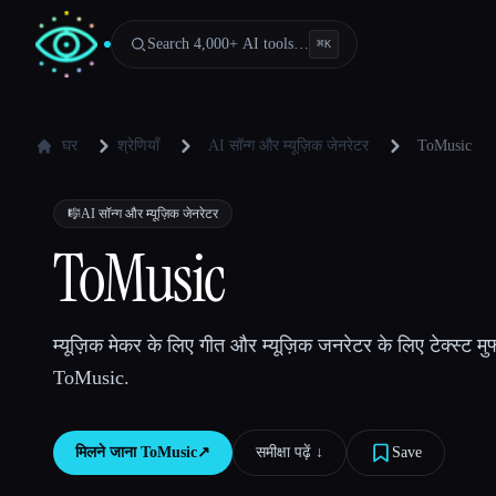
Search 4,000+ AI tools…
⌘
K
घर
श्रेणियाँ
AI सॉन्ग और म्यूज़िक जेनरेटर
ToMusic
🎼
AI सॉन्ग और म्यूज़िक जेनरेटर
ToMusic
म्यूज़िक मेकर के लिए गीत और म्यूज़िक जनरेटर के लिए टेक्स्ट म
ToMusic.
मिलने जाना
ToMusic
↗︎
समीक्षा पढ़ें ↓︎
Save