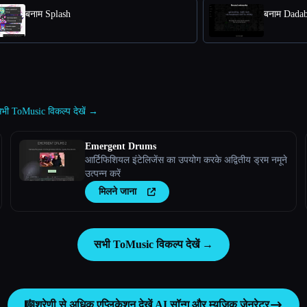
बनाम Splash
बनाम Dadab
भी ToMusic विकल्प देखें →
Emergent Drums
आर्टिफिशियल इंटेलिजेंस का उपयोग करके अद्वितीय ड्रम नमूने
उत्पन्न करें
मिलने जाना
सभी ToMusic विकल्प देखें →
🎼
श्रेणी से अधिक एप्लिकेशन देखें
AI सॉन्ग और म्यूज़िक जेनरेटर