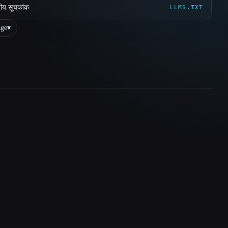
ीय सूचकांक
LLMS.TXT
ge
▾