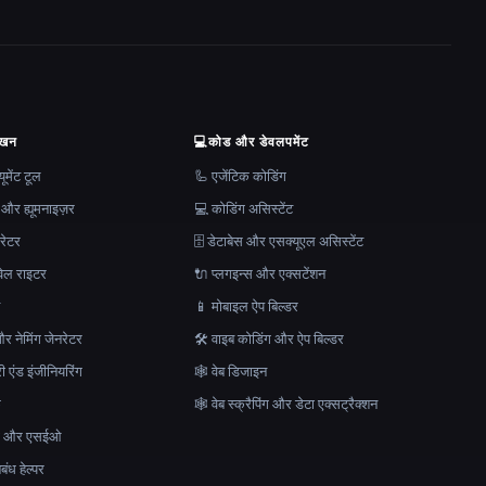
ेखन
💻
कोड और डेवलपमेंट
मेंट टूल
🦾 एजेंटिक कोडिंग
 और ह्यूमनाइज़र
💻 कोडिंग असिस्टेंट
रेटर
🗄️ डेटाबेस और एसक्यूएल असिस्टेंट
ेल राइटर
🔌 प्लगइन्स और एक्सटेंशन
न
📱 मोबाइल ऐप बिल्डर
र नेमिंग जेनरेटर
🛠️ वाइब कोडिंग और ऐप बिल्डर
ेरी एंड इंजीनियरिंग
🕸 वेब डिजाइन
क
🕸️ वेब स्क्रैपिंग और डेटा एक्सट्रैक्शन
माण और एसईओ
ंध हेल्पर