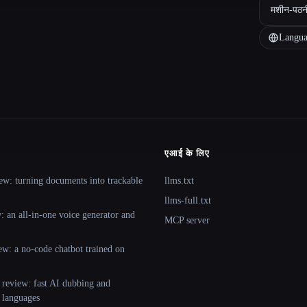
मशीन-पठन
Langua
एआई के लिए
ew: turning documents into trackable
llms.txt
llms-full.txt
 an all-in-one voice generator and
MCP server
ew: a no-code chatbot trained on
 review: fast AI dubbing and
+ languages