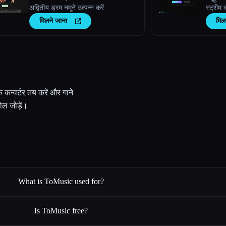
अद्वितीय ड्रम नमूने उत्पन्न करें
स्ट्रीम 
देखें, 
मिलने जाना
मिल
खुद के 
क कन्वर्टर तय करें और गाने
बोल जोड़ें।
What is ToMusic used for?
Is ToMusic free?