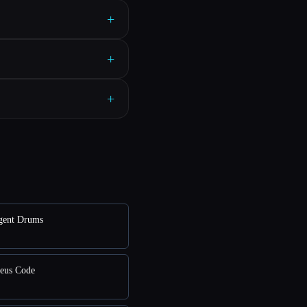
+
+
+
gent Drums
eus Code