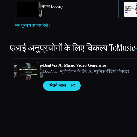
बनाम Boomy
सभी तुलनीय उपकरण देखें।
एआई अनुप्रयोगों के लिए विकल्प
ToMusic
स
BeatViz Ai Music Video Generator
BeatViz | म्यूज़िशियन के लिए AI म्यूज़िक वीडियो जेनरेटर
मिलने जाना