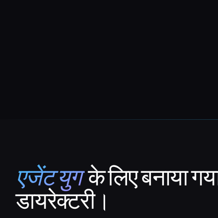
एजेंट युग
के लिए बनाया गय
That AI Collection
डायरेक्टरी।