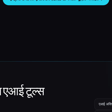
ा एआई टूल्स
एआई असिस्ट