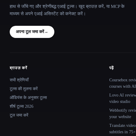
हाथ से जाँचे गए और श्रेणीबद्ध एआई टूल्स। खुद ब्राउज़ करें, या MCP के
माध्यम से अपने एआई असिस्टेंट को कनेक्ट करें।
अपना टूल जमा करें
→
ब्राउज़ करें
पढ़ें
Site navigation
सभी श्रेणियाँ
Coursebox revi
courses with AI
टूल्स की तुलना करें
Lovo AI review:
ऑडियंस के अनुसार टूल्स
video studio
शीर्ष टूल्स 2026
Webbotify revi
टूल जमा करें
your website
Translate.video
subtitles in 75