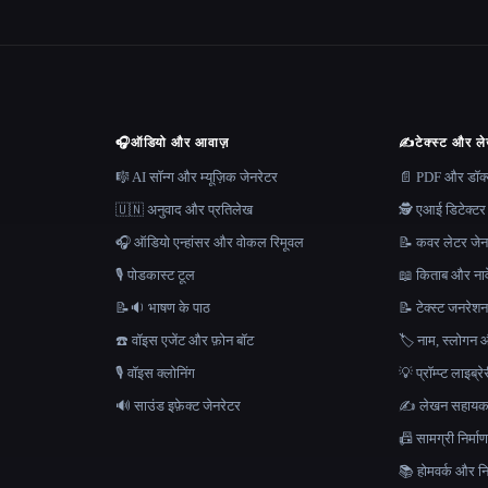
🎧
ऑडियो और आवाज़
✍️
टेक्स्ट और ल
🎼 AI सॉन्ग और म्यूज़िक जेनरेटर
📄 PDF और डॉक्यू
🇺🇳 अनुवाद और प्रतिलेख
🕵️ एआई डिटेक्टर
🎧 ऑडियो एन्हांसर और वोकल रिमूवल
📝 कवर लेटर जेन
🎙️ पोडकास्ट टूल
📖 किताब और नाव
📝🔉 भाषण के पाठ
📝 टेक्स्ट जनरेश
☎️ वॉइस एजेंट और फ़ोन बॉट
🏷️ नाम, स्लोगन औ
🎙️ वॉइस क्लोनिंग
💡 प्रॉम्प्ट लाइब्र
🔊 साउंड इफ़ेक्ट जेनरेटर
✍️ लेखन सहाय
📠 सामग्री निर्
📚 होमवर्क और निब