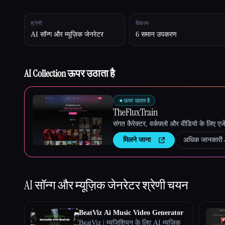
श्रेणी
विकल्प
Esc
AI सॉन्ग और म्यूज़िक जेनरेटर
6 समान उपकरण
AI Collection ऊपर उठाता है
★
ऊपर उठाता है
TheFluxTrain
संगत कैरेक्टर, वर्कफ़्लो और वीडियो के लिए ए
मिलने जाना
अधिक जानकारी
AI सॉन्ग और म्यूज़िक जेनरेटर
श्रेणी चयन
BeatViz Ai Music Video Generator
BeatViz | म्यूज़िशियन के लिए AI म्यूज़िक