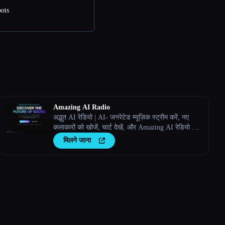
ots
Amazing AI Radio
अद्भुत AI रेडियो | AI- जनरेटेड म्यूज़िक स्ट्रीम करें, नए
कलाकारों को खोजें, चार्ट देखें, और Amazing AI रेडियो पर
अपने खुद के ट्रैक अपलोड करें।
मिलने जाना