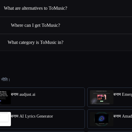
What are alternatives to ToMusic?
Where can I get ToMusic?
What category is ToMusic in?
ट नीति।
बनाम audjust.ai
बनाम Emer
बनाम AI Lyrics Generator
बनाम Amad