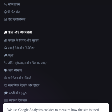
🔍 खोज इंजन
🤖💬 चैट बॉट
📊 डेटा एनालिसिस
🎓
शिक्षा और जीवनशैली
🎁 उपहार के विचार और सुझाव
🔮 एआई टैरो और डिविनेशन
🎮 जुआ
💘 डेटिंग प्रोफ़ाइल और पिकअप लाइन
🗣️ भाषा सीखना
🎲 मनोरंजन और नोवेल्टी
💞 सामाजिक नेटवर्क और डेटिंग
🎓 स्टडी और ट्यूटर
👩‍⚕️ स्वास्थ्य देखभाल
भाषा
We use Google Analytics cookies to measure how the site is used.
English
español
Français
Русский
简体中文