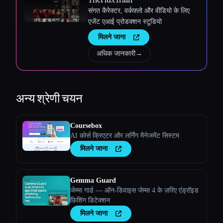
संगत कैरेक्टर, वर्कफ़्लो और वीडियो के लिए
एजेंट एआई प्रोडक्शन स्टूडियो
मिलने जाना
अधिक जानकारी
→
अन्य
श्रेणी चयन
Coursebox
AI कोर्स क्रिएटर और लर्निंग मैनेजमेंट सिस्टम
मिलने जाना
Gemma Guard
जेम्मा गार्ड — ऑन-डिवाइस जेम्मा 4 के ज़रिए एंड्रॉइड
फ़िशिंग डिटेक्शन
मिलने जाना