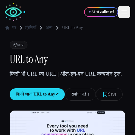
✦
AI से सबमिट करें
घर
श्रेणियाँ
अन्य
URL to Any
✍️
🎨
लेखक
डिज़ाइनर
📦
अन्य
URL to Any
💻
📈
डेवलपर्स
मार्केटर्स
किसी भी URL का URL | ऑल-इन-वन URL कन्वर्ज़न टूल.
🎓
🎬
विद्यार्थी
क्रिएटर्स
मिलने जाना
URL to Any
↗︎
समीक्षा पढ़ें ↓︎
Save
ब्लॉग
टूल्स की तुलना करें