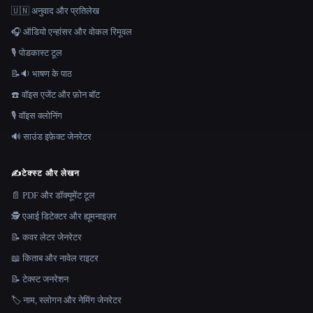
🇺🇳 अनुवाद और प्रतिलेख
🎧 ऑडियो एन्हांसर और वोकल रिमूवल
🎙️ पोडकास्ट टूल
📝🔉 भाषण के पाठ
☎️ वॉइस एजेंट और फ़ोन बॉट
🎙️ वॉइस क्लोनिंग
🔊 साउंड इफ़ेक्ट जेनरेटर
✍️
टेक्स्ट और लेखन
📄 PDF और डॉक्यूमेंट टूल
🕵️ एआई डिटेक्टर और ह्यूमनाइज़र
📝 कवर लेटर जेनरेटर
📖 किताब और नावेल राइटर
📝 टेक्स्ट जनरेशन
🏷️ नाम, स्लोगन और नेमिंग जेनरेटर