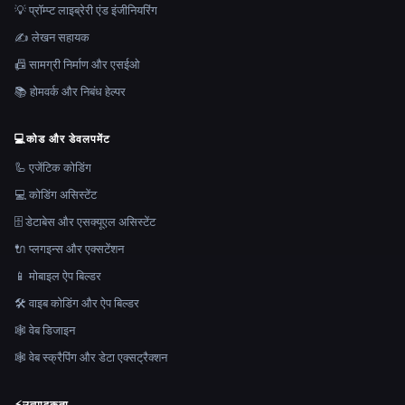
💡 प्रॉम्प्ट लाइब्रेरी एंड इंजीनियरिंग
✍️ लेखन सहायक
📠 सामग्री निर्माण और एसईओ
📚 होमवर्क और निबंध हेल्पर
💻
कोड और डेवलपमेंट
🦾 एजेंटिक कोडिंग
💻 कोडिंग असिस्टेंट
🗄️ डेटाबेस और एसक्यूएल असिस्टेंट
🔌 प्लगइन्स और एक्सटेंशन
📱 मोबाइल ऐप बिल्डर
🛠️ वाइब कोडिंग और ऐप बिल्डर
🕸 वेब डिजाइन
🕸️ वेब स्क्रैपिंग और डेटा एक्सट्रैक्शन