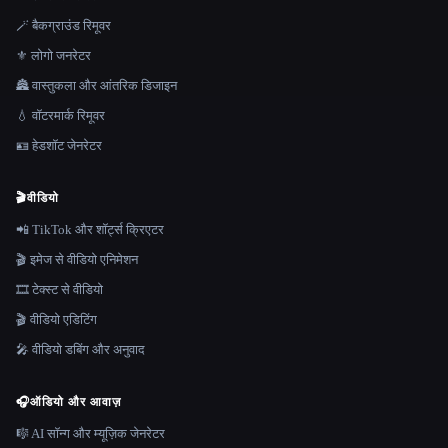
🪄 बैकग्राउंड रिमूवर
⚜️ लोगो जनरेटर
🏯 वास्तुकला और आंतरिक डिजाइन
💧 वॉटरमार्क रिमूवर
🪪 हेडशॉट जेनरेटर
🎬
वीडियो
📲 TikTok और शॉर्ट्स क्रिएटर
🎬 इमेज से वीडियो एनिमेशन
🎞️ टेक्स्ट से वीडियो
🎬 वीडियो एडिटिंग
🎤 वीडियो डबिंग और अनुवाद
🎧
ऑडियो और आवाज़
🎼 AI सॉन्ग और म्यूज़िक जेनरेटर