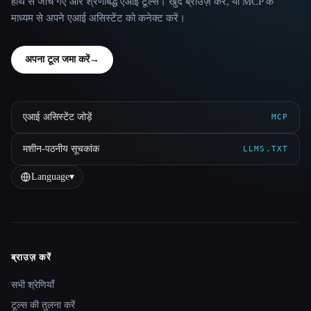
हाथ से जाँचे गए और श्रेणीबद्ध एआई टूल्स। खुद ब्राउज़ करें, या MCP के
माध्यम से अपने एआई असिस्टेंट को कनेक्ट करें।
अपना टूल जमा करें
→
एआई असिस्टेंट जोड़ें
MCP
मशीन-पठनीय सूचकांक
LLMS.TXT
Language
▾
ब्राउज़ करें
Site navigation
सभी श्रेणियाँ
टूल्स की तुलना करें