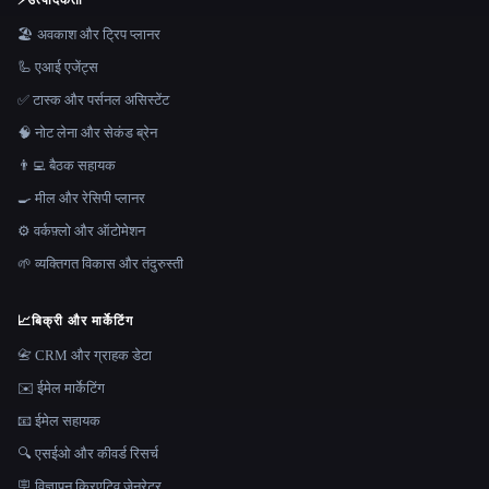
⚡
उत्पादकता
🏖 अवकाश और ट्रिप प्लानर
🦾 एआई एजेंट्स
✅ टास्क और पर्सनल असिस्टेंट
🧠 नोट लेना और सेकंड ब्रेन
👨‍💻 बैठक सहायक
🍳 मील और रेसिपी प्लानर
⚙️ वर्कफ़्लो और ऑटोमेशन
🌱 व्यक्तिगत विकास और तंदुरुस्ती
📈
बिक्री और मार्केटिंग
📇 CRM और ग्राहक डेटा
✉️ ईमेल मार्केटिंग
📧 ईमेल सहायक
🔍 एसईओ और कीवर्ड रिसर्च
🪧 विज्ञापन क्रिएटिव जेनरेटर