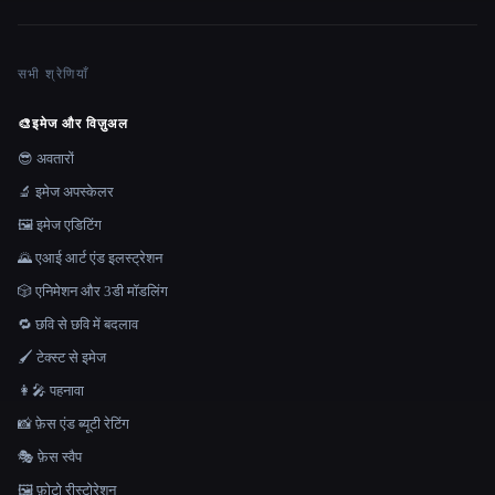
सभी श्रेणियाँ
🎨
इमेज और विज़ुअल
😎 अवतारों
🔬 इमेज अपस्केलर
🖼️ इमेज एडिटिंग
🌄 एआई आर्ट एंड इलस्ट्रेशन
🎲 एनिमेशन और 3डी मॉडलिंग
🔁 छवि से छवि में बदलाव
🖌️ टेक्स्ट से इमेज
👩‍🎤 पहनावा
📸 फ़ेस एंड ब्यूटी रेटिंग
🎭 फ़ेस स्वैप
🖼️ फ़ोटो रीस्टोरेशन