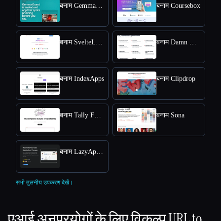
बनाम Gemma Guard
बनाम Coursebox
बनाम SvelteLaunch
बनाम Damn Good Tools
बनाम IndexApps
बनाम Clipdrop
बनाम Tally Forms
बनाम Sona
बनाम LazyApply
सभी तुलनीय उपकरण देखें।
एआई अनुप्रयोगों के लिए विकल्प
URL to