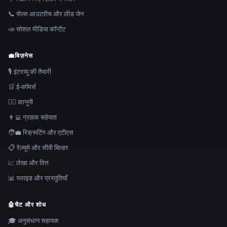
📞 सेल्स आउटरीच और लीड जेन
📣 सोशल मीडिया कॉन्टेंट
💼
बिज़नेस
🎙️ इंटरव्यू की तैयारी
🛒 ई-कॉमर्स
👩‍⚖️ कानूनी
👨‍💻 ग्राहक सहेयता
🧑‍💼 रिक्रूटिंग और एटीएस
📋 रेज़्यूमे और सीवी बिल्डर
📈 लेखा और वित्त
📊 स्लाइड और प्रस्तुतियाँ
🤖
चैट और शोध
🎓 अनुसंधान सहायक