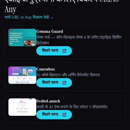
Any
सभी URL to Any विकल्प देखें →
Gemma Guard
जेम्मा गार्ड — ऑन-डिवाइस जेम्मा 4 के ज़रिए एंड्रॉइड फ़िशिंग
डिटेक्शन
मिलने जाना
Coursebox
AI कोर्स क्रिएटर और लर्निंग मैनेजमेंट सिस्टम
मिलने जाना
SvelteLaunch
जल्दी से AI ऐप्स बनाने के लिए स्वेल्ट 5 बॉयलरप्लेट
मिलने जाना