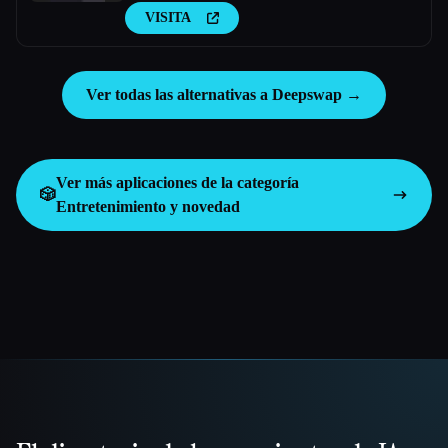
personalizados. Pueden compartir su trabajo con
VISITA
amigos y familiares, y el destinatario puede
interactuar con este meme para crear un nuevo
meme de remix.
Ver todas las alternativas a Deepswap →
Ver más aplicaciones de la categoría
🎲
Entretenimiento y novedad