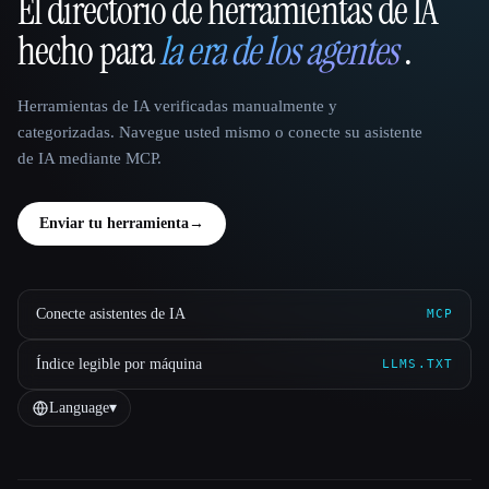
El directorio de herramientas de IA
That AI Collection
hecho para
la era de los agentes
.
Herramientas de IA verificadas manualmente y
categorizadas. Navegue usted mismo o conecte su asistente
de IA mediante MCP.
Enviar tu herramienta
→
Conecte asistentes de IA
MCP
Índice legible por máquina
LLMS.TXT
Language
▾