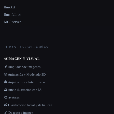
llms.txt
llms-full.txt
MCP server
TODAS LAS CATEGORÍAS
🎨
IMAGEN Y VISUAL
🔬 Ampliador de imágenes
🎲 Animación y Modelado 3D
🏯 Arquitectura e Interiorismo
🌄 Arte e ilustración con IA
😎 avatares
📸 Clasificación facial y de belleza
🖌️ De texto a imagen