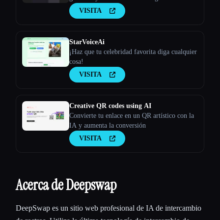
gif personalizados. Pueden compartir su
VISITA
trabajo con amigos y familiares, y el
destinatario puede interactuar con este meme
para crear un nuevo meme de remix.
StarVoiceAi
¡Haz que tu celebridad favorita diga cualquier
cosa!
VISITA
Creative QR codes using AI
Convierte tu enlace en un QR artístico con la
IA y aumenta la conversión
VISITA
Acerca de Deepswap
DeepSwap es un sitio web profesional de IA de intercambio