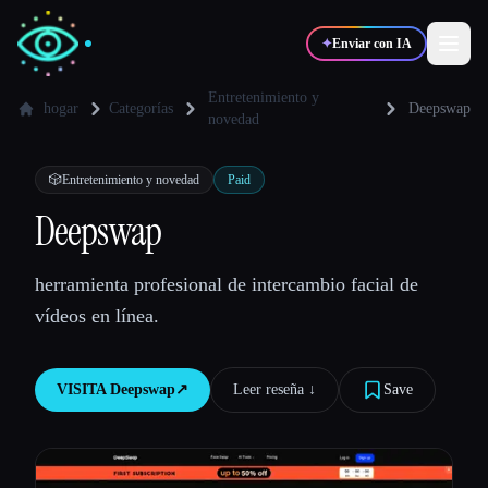
✦
Enviar con IA
Entretenimiento y
hogar
Categorías
Deepswap
novedad
✍️
🎨
Escritores
Diseñadores
🎲
Entretenimiento y novedad
Paid
Deepswap
💻
📈
Desarrolladores
Marketers
herramienta profesional de intercambio facial de
🎓
🎬
Estudiantes
Creadores
vídeos en línea.
VISITA
Deepswap
↗︎
Leer reseña ↓︎
Save
Blog
Comparar herramientas