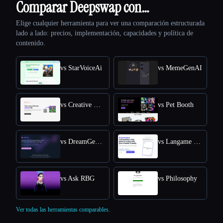
Comparar Deepswap con…
Elige cualquier herramienta para ver una comparación estructurada
lado a lado: precios, implementación, capacidades y política de
contenido.
vs StarVoiceAi
vs MemeGenAI
vs Creative QR codes using AI
vs Pet Booth
vs DreamGen: AI role-playing and strory-writing
vs Langame card game
vs Ask RBG
vs Philosophy
Ver todas las herramientas comparables.