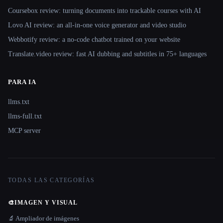
Coursebox review: turning documents into trackable courses with AI
Lovo AI review: an all-in-one voice generator and video studio
Webbotify review: a no-code chatbot trained on your website
Translate.video review: fast AI dubbing and subtitles in 75+ languages
PARA IA
llms.txt
llms-full.txt
MCP server
TODAS LAS CATEGORÍAS
🎨
IMAGEN Y VISUAL
🔬 Ampliador de imágenes