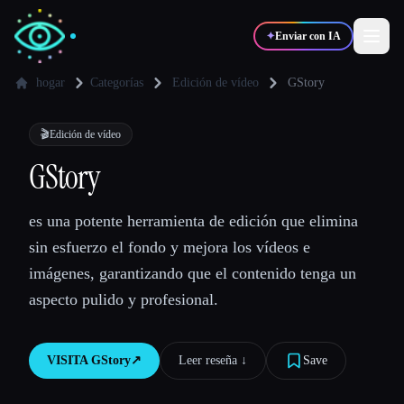
✦
Enviar con IA
hogar
Categorías
Edición de vídeo
GStory
✍️
🎨
Escritores
Diseñadores
🎬
Edición de vídeo
GStory
💻
📈
Desarrolladores
Marketers
es una potente herramienta de edición que elimina
sin esfuerzo el fondo y mejora los vídeos e
🎓
🎬
Estudiantes
Creadores
imágenes, garantizando que el contenido tenga un
aspecto pulido y profesional.
Blog
VISITA
GStory
↗︎
Leer reseña ↓︎
Save
Comparar herramientas