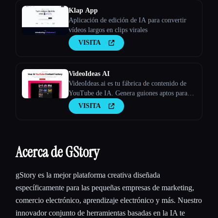
Klap App
Aplicación de edición de IA para convertir
vídeos largos en clips virales
VISITA
VideoIdeas AI
VideoIdeas.ai es tu fábrica de contenido de
YouTube de IA. Genera guiones aptos para
hacer virus, nuevas ideas de vídeo y contenido
VISITA
atractivo en cuestión de minutos.
Acerca de GStory
gStory es la mejor plataforma creativa diseñada
específicamente para las pequeñas empresas de marketing,
comercio electrónico, aprendizaje electrónico y más. Nuestro
innovador conjunto de herramientas basadas en la IA te