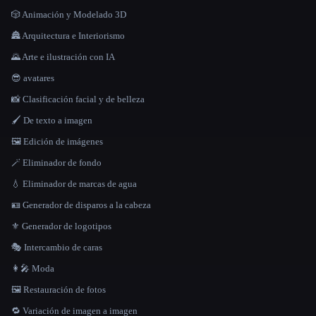
🎲 Animación y Modelado 3D
🏯 Arquitectura e Interiorismo
🌄 Arte e ilustración con IA
😎 avatares
📸 Clasificación facial y de belleza
🖌️ De texto a imagen
🖼️ Edición de imágenes
🪄 Eliminador de fondo
💧 Eliminador de marcas de agua
🪪 Generador de disparos a la cabeza
⚜️ Generador de logotipos
🎭 Intercambio de caras
👩‍🎤 Moda
🖼️ Restauración de fotos
🔁 Variación de imagen a imagen