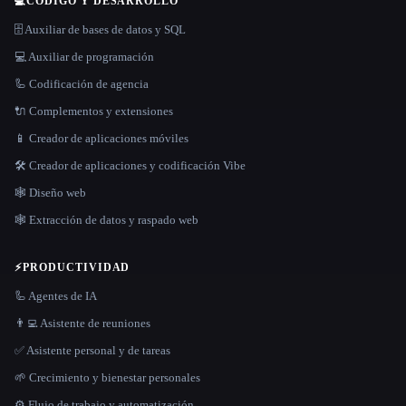
💻
CÓDIGO Y DESARROLLO
🗄️ Auxiliar de bases de datos y SQL
💻 Auxiliar de programación
🦾 Codificación de agencia
🔌 Complementos y extensiones
📱 Creador de aplicaciones móviles
🛠️ Creador de aplicaciones y codificación Vibe
🕸 Diseño web
🕸️ Extracción de datos y raspado web
⚡
PRODUCTIVIDAD
🦾 Agentes de IA
👨‍💻 Asistente de reuniones
✅ Asistente personal y de tareas
🌱 Crecimiento y bienestar personales
⚙️ Flujo de trabajo y automatización