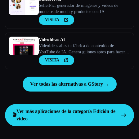
SellerPic: generador de imágenes y vídeos de
modelos de moda y productos con IA
VISITA
VideoIdeas AI
VideoIdeas.ai es tu fábrica de contenido de
YouTube de IA. Genera guiones aptos para hacer
virus, nuevas ideas de vídeo y contenido atractivo
VISITA
en cuestión de minutos.
Ver todas las alternativas a GStory →
Ver más aplicaciones de la categoría
Edición de
🎬
vídeo