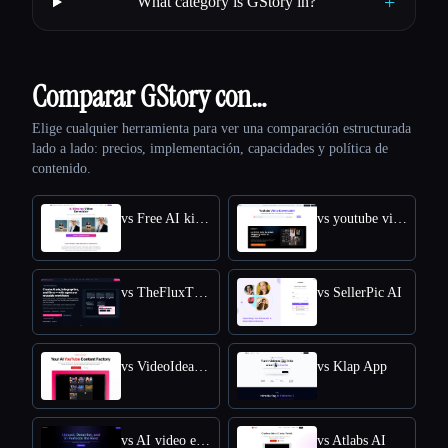
+
What category is GStory in?
Comparar GStory con…
Elige cualquier herramienta para ver una comparación estructurada
lado a lado: precios, implementación, capacidades y política de
contenido.
vs Free AI kissing video generator
vs youtube video downloader
vs TheFluxTrain
vs SellerPic AI
vs VideoIdeas AI
vs Klap App
vs AI video editor
vs Atlabs AI