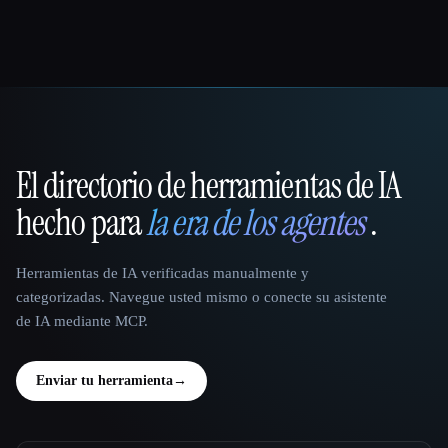
El directorio de herramientas de IA
That AI Collection
hecho para
la era de los agentes
.
Herramientas de IA verificadas manualmente y
categorizadas. Navegue usted mismo o conecte su asistente
de IA mediante MCP.
Enviar tu herramienta
→