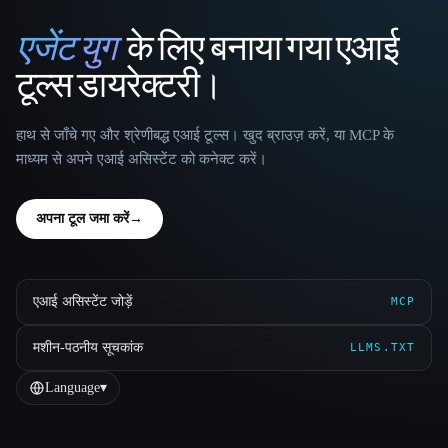
एजेंट युग
के लिए बनाया गया एआई
That AI Collection
टूल्स डायरेक्टरी।
हाथ से जाँचे गए और श्रेणीबद्ध एआई टूल्स। खुद ब्राउज़ करें, या MCP के
माध्यम से अपने एआई असिस्टेंट को कनेक्ट करें।
अपना टूल जमा करें
→
एआई असिस्टेंट जोड़ें
MCP
मशीन-पठनीय सूचकांक
LLMS.TXT
Language
▾