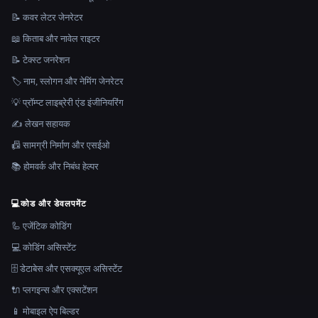
📝 कवर लेटर जेनरेटर
📖 किताब और नावेल राइटर
📝 टेक्स्ट जनरेशन
🏷️ नाम, स्लोगन और नेमिंग जेनरेटर
💡 प्रॉम्प्ट लाइब्रेरी एंड इंजीनियरिंग
✍️ लेखन सहायक
📠 सामग्री निर्माण और एसईओ
📚 होमवर्क और निबंध हेल्पर
💻
कोड और डेवलपमेंट
🦾 एजेंटिक कोडिंग
💻 कोडिंग असिस्टेंट
🗄️ डेटाबेस और एसक्यूएल असिस्टेंट
🔌 प्लगइन्स और एक्सटेंशन
📱 मोबाइल ऐप बिल्डर