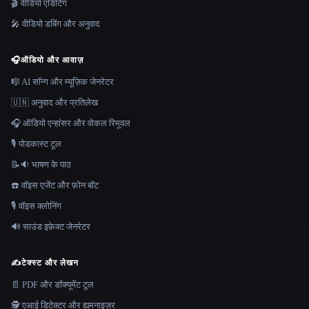
🎬 वीडियो एडिटिंग
🎤 वीडियो डबिंग और अनुवाद
🎧
ऑडियो और आवाज़
🎼 AI सॉन्ग और म्यूज़िक जेनरेटर
🇺🇳 अनुवाद और प्रतिलेख
🎧 ऑडियो एन्हांसर और वोकल रिमूवल
🎙️ पोडकास्ट टूल
📝🔉 भाषण के पाठ
☎️ वॉइस एजेंट और फ़ोन बॉट
🎙️ वॉइस क्लोनिंग
🔊 साउंड इफ़ेक्ट जेनरेटर
✍️
टेक्स्ट और लेखन
📄 PDF और डॉक्यूमेंट टूल
🕵️ एआई डिटेक्टर और ह्यूमनाइज़र