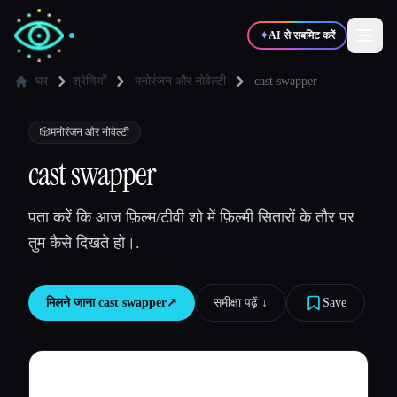
✦
AI से सबमिट करें
घर
श्रेणियाँ
मनोरंजन और नोवेल्टी
cast swapper
✍️
🎨
लेखक
डिज़ाइनर
🎲
मनोरंजन और नोवेल्टी
cast swapper
💻
📈
डेवलपर्स
मार्केटर्स
पता करें कि आज फ़िल्म/टीवी शो में फ़िल्मी सितारों के तौर पर
तुम कैसे दिखते हो।.
🎓
🎬
विद्यार्थी
क्रिएटर्स
मिलने जाना
cast swapper
↗︎
समीक्षा पढ़ें ↓︎
Save
ब्लॉग
टूल्स की तुलना करें