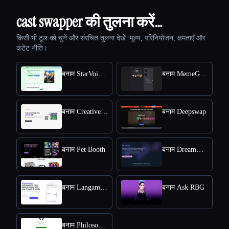
cast swapper की तुलना करें…
किसी भी टूल को चुनें और संरचित तुलना देखें: मूल्य, परिनियोजन, क्षमताएँ और
कंटेंट नीति।
बनाम StarVoiceAi
बनाम MemeGenAI
बनाम Creative QR codes using AI
बनाम Deepswap
बनाम Pet Booth
बनाम DreamGen: AI role-playing and strory-writing
बनाम Langame card game
बनाम Ask RBG
बनाम Philosophy