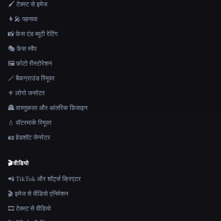
🖌️ टेक्स्ट से इमेज
👩‍🎤 पहनावा
📸 फ़ेस एंड ब्यूटी रेटिंग
🎭 फ़ेस स्वैप
🖼️ फ़ोटो रीस्टोरेशन
🪄 बैकग्राउंड रिमूवर
⚜️ लोगो जनरेटर
🏯 वास्तुकला और आंतरिक डिजाइन
💧 वॉटरमार्क रिमूवर
🪪 हेडशॉट जेनरेटर
🎬
वीडियो
📲 TikTok और शॉर्ट्स क्रिएटर
🎬 इमेज से वीडियो एनिमेशन
🎞️ टेक्स्ट से वीडियो