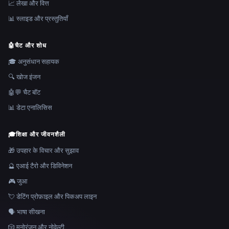
📈 लेखा और वित्त
📊 स्लाइड और प्रस्तुतियाँ
🤖
चैट और शोध
🎓 अनुसंधान सहायक
🔍 खोज इंजन
🤖💬 चैट बॉट
📊 डेटा एनालिसिस
🎓
शिक्षा और जीवनशैली
🎁 उपहार के विचार और सुझाव
🔮 एआई टैरो और डिविनेशन
🎮 जुआ
💘 डेटिंग प्रोफ़ाइल और पिकअप लाइन
🗣️ भाषा सीखना
🎲 मनोरंजन और नोवेल्टी