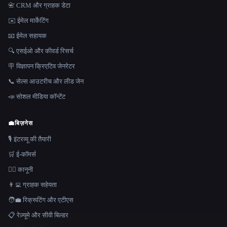
📇 CRM और ग्राहक डेटा
✉️ ईमेल मार्केटिंग
📧 ईमेल सहायक
🔍 एसईओ और कीवर्ड रिसर्च
🪧 विज्ञापन क्रिएटिव जेनरेटर
📞 सेल्स आउटरीच और लीड जेन
📣 सोशल मीडिया कॉन्टेंट
💼
बिज़नेस
🎙️ इंटरव्यू की तैयारी
🛒 ई-कॉमर्स
👩‍⚖️ कानूनी
👨‍💻 ग्राहक सहेयता
🧑‍💼 रिक्रूटिंग और एटीएस
📋 रेज़्यूमे और सीवी बिल्डर