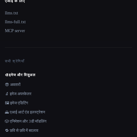
एआई के लिए
llms.txt
llms-full.txt
MCP server
सभी श्रेणियाँ
🎨
इमेज और विज़ुअल
😎 अवतारों
🔬 इमेज अपस्केलर
🖼️ इमेज एडिटिंग
🌄 एआई आर्ट एंड इलस्ट्रेशन
🎲 एनिमेशन और 3डी मॉडलिंग
🔁 छवि से छवि में बदलाव