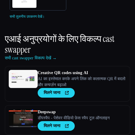
सभी तुलनीय उपकरण देखें।
एआई अनुप्रयोगों के लिए विकल्प
cast
swapper
सभी cast swapper विकल्प देखें →
Creative QR codes using AI
AI का इस्तेमाल करके अपने लिंक को कलात्मक QR में बदलो
और कन्वर्ज़न बढ़ाओ
मिलने जाना
Deepswap
डीपस्वैप - पेशेवर वीडियो फ़ेस स्वैप टूल ऑनलाइन
मिलने जाना