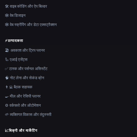
🛠️ वाइब कोडिंग और ऐप बिल्डर
🕸 वेब डिजाइन
🕸️ वेब स्क्रैपिंग और डेटा एक्सट्रैक्शन
⚡
उत्पादकता
🏖 अवकाश और ट्रिप प्लानर
🦾 एआई एजेंट्स
✅ टास्क और पर्सनल असिस्टेंट
🧠 नोट लेना और सेकंड ब्रेन
👨‍💻 बैठक सहायक
🍳 मील और रेसिपी प्लानर
⚙️ वर्कफ़्लो और ऑटोमेशन
🌱 व्यक्तिगत विकास और तंदुरुस्ती
📈
बिक्री और मार्केटिंग