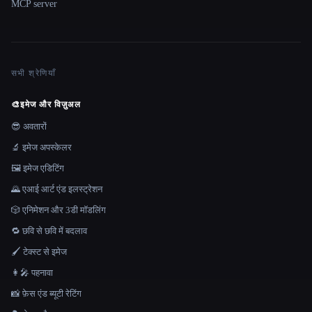
MCP server
सभी श्रेणियाँ
🎨
इमेज और विज़ुअल
😎 अवतारों
🔬 इमेज अपस्केलर
🖼️ इमेज एडिटिंग
🌄 एआई आर्ट एंड इलस्ट्रेशन
🎲 एनिमेशन और 3डी मॉडलिंग
🔁 छवि से छवि में बदलाव
🖌️ टेक्स्ट से इमेज
👩‍🎤 पहनावा
📸 फ़ेस एंड ब्यूटी रेटिंग