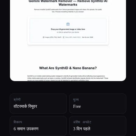
सभी श्रेणियाँ
हमारे बारे में
श्रेणी
मूल्य
वॉटरमार्क रिमूवर
Free
विकल्प
अंतिम अपडेट
6 समान उपकरण
3 दिन पहले