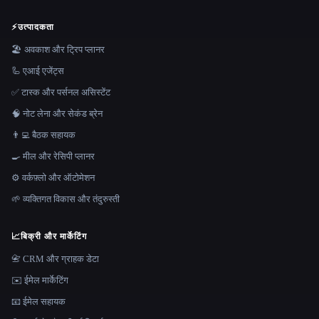
⚡
उत्पादकता
🏖 अवकाश और ट्रिप प्लानर
🦾 एआई एजेंट्स
✅ टास्क और पर्सनल असिस्टेंट
🧠 नोट लेना और सेकंड ब्रेन
👨‍💻 बैठक सहायक
🍳 मील और रेसिपी प्लानर
⚙️ वर्कफ़्लो और ऑटोमेशन
🌱 व्यक्तिगत विकास और तंदुरुस्ती
📈
बिक्री और मार्केटिंग
📇 CRM और ग्राहक डेटा
✉️ ईमेल मार्केटिंग
📧 ईमेल सहायक