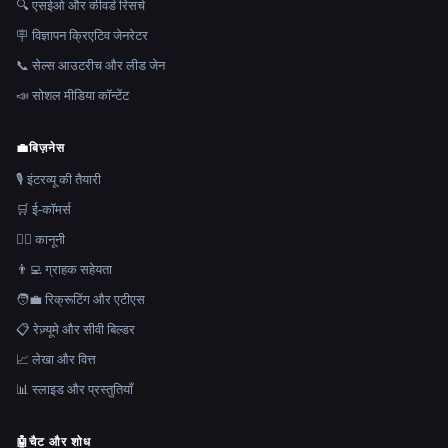
🔍 एसईओ और कीवर्ड रिसर्च
🪧 विज्ञापन क्रिएटिव जेनरेटर
📞 सेल्स आउटरीच और लीड जेन
📣 सोशल मीडिया कॉन्टेंट
💼
बिज़नेस
🎙️ इंटरव्यू की तैयारी
🛒 ई-कॉमर्स
👩‍⚖️ कानूनी
👨‍💻 ग्राहक सहेयता
🧑‍💼 रिक्रूटिंग और एटीएस
📋 रेज़्यूमे और सीवी बिल्डर
📈 लेखा और वित्त
📊 स्लाइड और प्रस्तुतियाँ
🤖
चैट और शोध