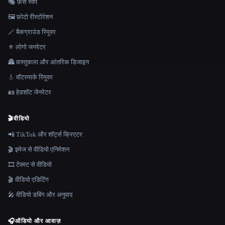
🎭 फ़ेस स्वैप
🖼️ फ़ोटो रीस्टोरेशन
🪄 बैकग्राउंड रिमूवर
⚜️ लोगो जनरेटर
🏯 वास्तुकला और आंतरिक डिजाइन
💧 वॉटरमार्क रिमूवर
🪪 हेडशॉट जेनरेटर
🎬
वीडियो
📲 TikTok और शॉर्ट्स क्रिएटर
🎬 इमेज से वीडियो एनिमेशन
🎞️ टेक्स्ट से वीडियो
🎬 वीडियो एडिटिंग
🎤 वीडियो डबिंग और अनुवाद
🎧
ऑडियो और आवाज़