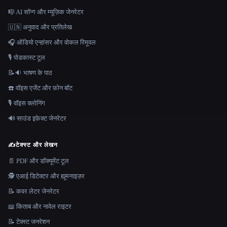
🎼 AI सॉन्ग और म्यूज़िक जेनरेटर
🇺🇳 अनुवाद और प्रतिलेख
🎧 ऑडियो एन्हांसर और वोकल रिमूवल
🎙️ पोडकास्ट टूल
📝🔉 भाषण के पाठ
☎️ वॉइस एजेंट और फ़ोन बॉट
🎙️ वॉइस क्लोनिंग
🔊 साउंड इफ़ेक्ट जेनरेटर
✍️
टेक्स्ट और लेखन
📄 PDF और डॉक्यूमेंट टूल
🕵️ एआई डिटेक्टर और ह्यूमनाइज़र
📝 कवर लेटर जेनरेटर
📖 किताब और नावेल राइटर
📝 टेक्स्ट जनरेशन