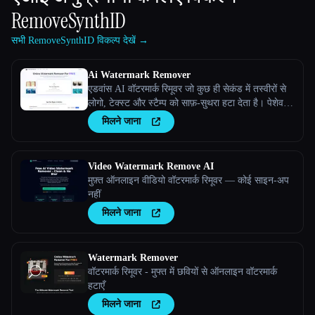
RemoveSynthID
सभी RemoveSynthID विकल्प देखें →
Ai Watermark Remover
एडवांस AI वॉटरमार्क रिमूवर जो कुछ ही सेकंड में तस्वीरों से
लोगो, टेक्स्ट और स्टैम्प को साफ़-सुथरा हटा देता है। पेशेवर
गुणवत्ता वाले परिणामों के साथ इस्तेमाल करने के लिए मुफ़्त है।
मिलने जाना
Video Watermark Remove AI
मुफ़्त ऑनलाइन वीडियो वॉटरमार्क रिमूवर — कोई साइन-अप
नहीं
मिलने जाना
Watermark Remover
वॉटरमार्क रिमूवर - मुफ्त में छवियों से ऑनलाइन वॉटरमार्क
हटाएँ
मिलने जाना