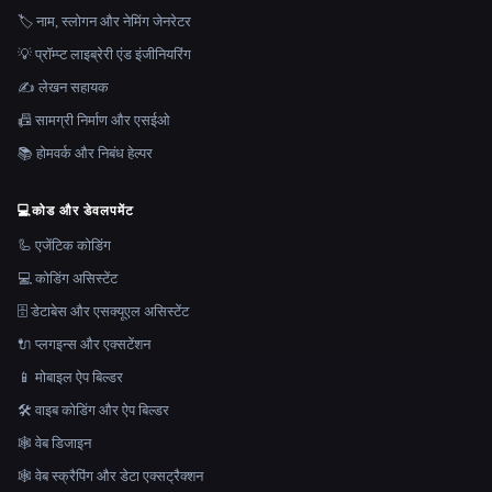
🏷️ नाम, स्लोगन और नेमिंग जेनरेटर
💡 प्रॉम्प्ट लाइब्रेरी एंड इंजीनियरिंग
✍️ लेखन सहायक
📠 सामग्री निर्माण और एसईओ
📚 होमवर्क और निबंध हेल्पर
💻
कोड और डेवलपमेंट
🦾 एजेंटिक कोडिंग
💻 कोडिंग असिस्टेंट
🗄️ डेटाबेस और एसक्यूएल असिस्टेंट
🔌 प्लगइन्स और एक्सटेंशन
📱 मोबाइल ऐप बिल्डर
🛠️ वाइब कोडिंग और ऐप बिल्डर
🕸 वेब डिजाइन
🕸️ वेब स्क्रैपिंग और डेटा एक्सट्रैक्शन