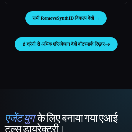
सभी RemoveSynthID विकल्प देखें →
💧
श्रेणी से अधिक एप्लिकेशन देखें
वॉटरमार्क रिमूवर
एजेंट युग
के लिए बनाया गया एआई
That AI Collection
टूल्स डायरेक्टरी।