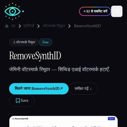
✦
AI से सबमिट करें
घर
श्रेणियाँ
वॉटरमार्क रिमूवर
RemoveSynthID
✍️
🎨
लेखक
डिज़ाइनर
💧
वॉटरमार्क रिमूवर
Free
RemoveSynthID
💻
📈
डेवलपर्स
मार्केटर्स
जेमिनी वॉटरमार्क रिमूवर — सिंथिड एआई वॉटरमार्क हटाएँ.
🎓
🎬
विद्यार्थी
क्रिएटर्स
मिलने जाना
RemoveSynthID
↗︎
समीक्षा पढ़ें ↓︎
Save
ब्लॉग
टूल्स की तुलना करें