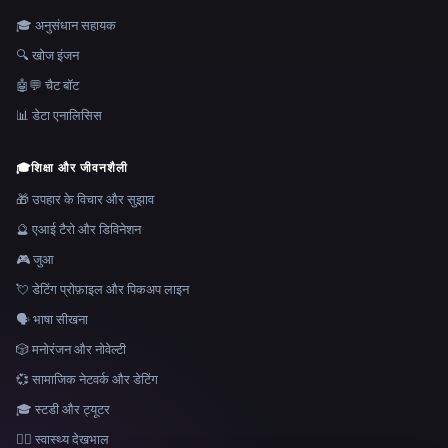
🎓 अनुसंधान सहायक
🔍 खोज इंजन
🤖💬 चैट बॉट
📊 डेटा एनालिसिस
🎓
शिक्षा और जीवनशैली
🎁 उपहार के विचार और सुझाव
🔮 एआई टैरो और डिविनेशन
🎮 जुआ
💘 डेटिंग प्रोफ़ाइल और पिकअप लाइन
🗣️ भाषा सीखना
🎲 मनोरंजन और नोवेल्टी
💞 सामाजिक नेटवर्क और डेटिंग
🎓 स्टडी और ट्यूटर
👩‍⚕️ स्वास्थ्य देखभाल