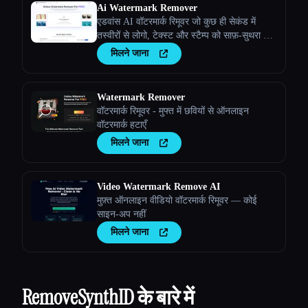
Ai Watermark Remover
एडवांस AI वॉटरमार्क रिमूवर जो कुछ ही सेकंड में
तस्वीरों से लोगो, टेक्स्ट और स्टैम्प को साफ़-सुथरा हटा
देता है। पेशेवर गुणवत्ता वाले परिणामों के साथ इस्तेमाल
मिलने जाना
करने के लिए मुफ़्त है।
Watermark Remover
वॉटरमार्क रिमूवर - मुफ्त में छवियों से ऑनलाइन
वॉटरमार्क हटाएँ
मिलने जाना
Video Watermark Remove AI
मुफ़्त ऑनलाइन वीडियो वॉटरमार्क रिमूवर — कोई
साइन-अप नहीं
मिलने जाना
RemoveSynthID के बारे में