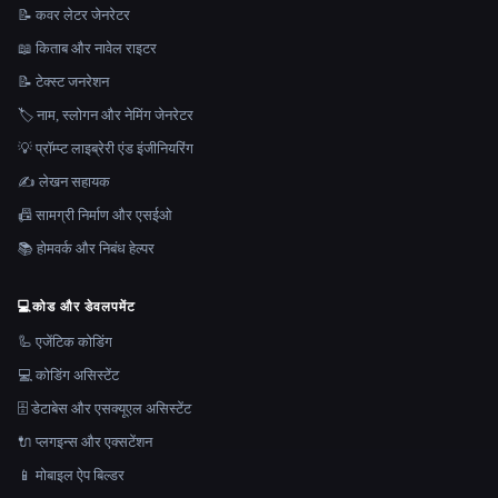
📝 कवर लेटर जेनरेटर
📖 किताब और नावेल राइटर
📝 टेक्स्ट जनरेशन
🏷️ नाम, स्लोगन और नेमिंग जेनरेटर
💡 प्रॉम्प्ट लाइब्रेरी एंड इंजीनियरिंग
✍️ लेखन सहायक
📠 सामग्री निर्माण और एसईओ
📚 होमवर्क और निबंध हेल्पर
💻
कोड और डेवलपमेंट
🦾 एजेंटिक कोडिंग
💻 कोडिंग असिस्टेंट
🗄️ डेटाबेस और एसक्यूएल असिस्टेंट
🔌 प्लगइन्स और एक्सटेंशन
📱 मोबाइल ऐप बिल्डर