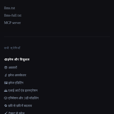
llms.txt
llms-full.txt
MCP server
सभी श्रेणियाँ
🎨
इमेज और विज़ुअल
😎 अवतारों
🔬 इमेज अपस्केलर
🖼️ इमेज एडिटिंग
🌄 एआई आर्ट एंड इलस्ट्रेशन
🎲 एनिमेशन और 3डी मॉडलिंग
🔁 छवि से छवि में बदलाव
🖌️ टेक्स्ट से इमेज