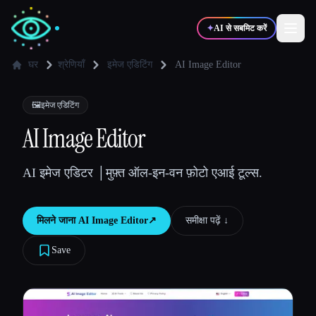
✦
AI से सबमिट करें
घर
श्रेणियाँ
इमेज एडिटिंग
AI Image Editor
✍️
🎨
लेखक
डिज़ाइनर
🖼️
इमेज एडिटिंग
AI Image Editor
💻
📈
डेवलपर्स
मार्केटर्स
AI इमेज एडिटर │मुफ़्त ऑल-इन-वन फ़ोटो एआई टूल्स.
🎓
🎬
विद्यार्थी
क्रिएटर्स
मिलने जाना
AI Image Editor
↗︎
समीक्षा पढ़ें ↓︎
Save
ब्लॉग
टूल्स की तुलना करें