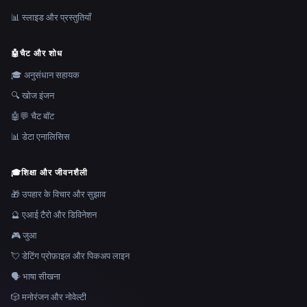
📊 स्लाइड और प्रस्तुतियाँ
🤖
चैट और शोध
🎓 अनुसंधान सहायक
🔍 खोज इंजन
🤖💬 चैट बॉट
📊 डेटा एनालिसिस
🎓
शिक्षा और जीवनशैली
🎁 उपहार के विचार और सुझाव
🔮 एआई टैरो और डिविनेशन
🎮 जुआ
💘 डेटिंग प्रोफ़ाइल और पिकअप लाइन
🗣️ भाषा सीखना
🎲 मनोरंजन और नोवेल्टी