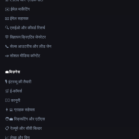
✉️ ईमेल मार्केटिंग
📧 ईमेल सहायक
🔍 एसईओ और कीवर्ड रिसर्च
🪧 विज्ञापन क्रिएटिव जेनरेटर
📞 सेल्स आउटरीच और लीड जेन
📣 सोशल मीडिया कॉन्टेंट
💼
बिज़नेस
🎙️ इंटरव्यू की तैयारी
🛒 ई-कॉमर्स
👩‍⚖️ कानूनी
👨‍💻 ग्राहक सहेयता
🧑‍💼 रिक्रूटिंग और एटीएस
📋 रेज़्यूमे और सीवी बिल्डर
📈 लेखा और वित्त