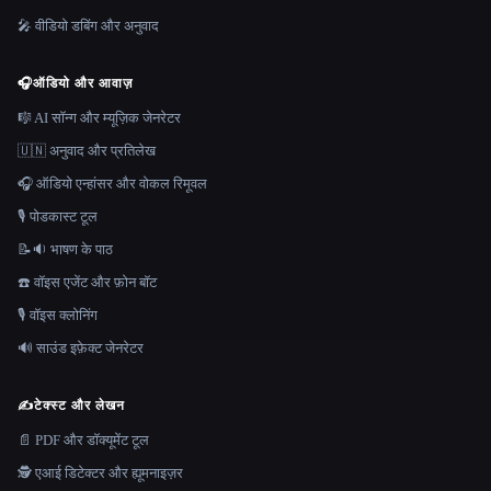
🎤 वीडियो डबिंग और अनुवाद
🎧
ऑडियो और आवाज़
🎼 AI सॉन्ग और म्यूज़िक जेनरेटर
🇺🇳 अनुवाद और प्रतिलेख
🎧 ऑडियो एन्हांसर और वोकल रिमूवल
🎙️ पोडकास्ट टूल
📝🔉 भाषण के पाठ
☎️ वॉइस एजेंट और फ़ोन बॉट
🎙️ वॉइस क्लोनिंग
🔊 साउंड इफ़ेक्ट जेनरेटर
✍️
टेक्स्ट और लेखन
📄 PDF और डॉक्यूमेंट टूल
🕵️ एआई डिटेक्टर और ह्यूमनाइज़र