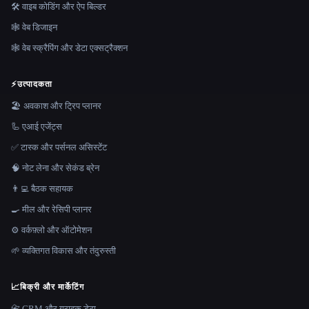
🛠️ वाइब कोडिंग और ऐप बिल्डर
🕸 वेब डिजाइन
🕸️ वेब स्क्रैपिंग और डेटा एक्सट्रैक्शन
⚡
उत्पादकता
🏖 अवकाश और ट्रिप प्लानर
🦾 एआई एजेंट्स
✅ टास्क और पर्सनल असिस्टेंट
🧠 नोट लेना और सेकंड ब्रेन
👨‍💻 बैठक सहायक
🍳 मील और रेसिपी प्लानर
⚙️ वर्कफ़्लो और ऑटोमेशन
🌱 व्यक्तिगत विकास और तंदुरुस्ती
📈
बिक्री और मार्केटिंग
📇 CRM और ग्राहक डेटा