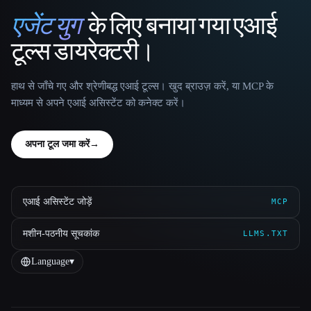
एजेंट युग
के लिए बनाया गया एआई
That AI Collection
टूल्स डायरेक्टरी।
हाथ से जाँचे गए और श्रेणीबद्ध एआई टूल्स। खुद ब्राउज़ करें, या MCP के
माध्यम से अपने एआई असिस्टेंट को कनेक्ट करें।
अपना टूल जमा करें
→
एआई असिस्टेंट जोड़ें
MCP
मशीन-पठनीय सूचकांक
LLMS.TXT
Language
▾