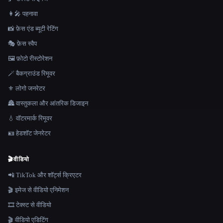
👩‍🎤 पहनावा
📸 फ़ेस एंड ब्यूटी रेटिंग
🎭 फ़ेस स्वैप
🖼️ फ़ोटो रीस्टोरेशन
🪄 बैकग्राउंड रिमूवर
⚜️ लोगो जनरेटर
🏯 वास्तुकला और आंतरिक डिजाइन
💧 वॉटरमार्क रिमूवर
🪪 हेडशॉट जेनरेटर
🎬
वीडियो
📲 TikTok और शॉर्ट्स क्रिएटर
🎬 इमेज से वीडियो एनिमेशन
🎞️ टेक्स्ट से वीडियो
🎬 वीडियो एडिटिंग