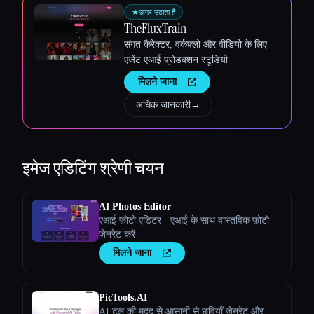
★
ऊपर उठाता है
TheFluxTrain
संगत कैरेक्टर, वर्कफ़्लो और वीडियो के लिए
एजेंट एआई प्रोडक्शन स्टूडियो
मिलने जाना
अधिक जानकारी
→
इमेज एडिटिंग
श्रेणी चयन
AI Photos Editor
एआई फ़ोटो एडिटर - एआई के साथ वास्तविक फ़ोटो
जेनरेट करें
मिलने जाना
PicTools.AI
AI टूल की मदद से आसानी से छवियाँ जेनरेट और