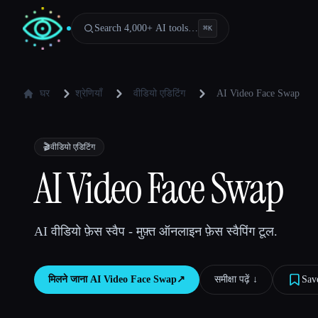
Search 4,000+ AI tools…
⌘
K
घर
श्रेणियाँ
वीडियो एडिटिंग
AI Video Face Swap
🎬
वीडियो एडिटिंग
AI Video Face Swap
AI वीडियो फ़ेस स्वैप - मुफ़्त ऑनलाइन फ़ेस स्वैपिंग टूल.
मिलने जाना
AI Video Face Swap
↗︎
समीक्षा पढ़ें ↓︎
Sav