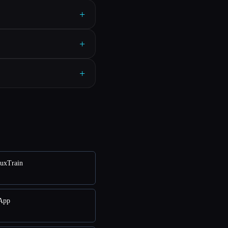
+
+
+
luxTrain
 App