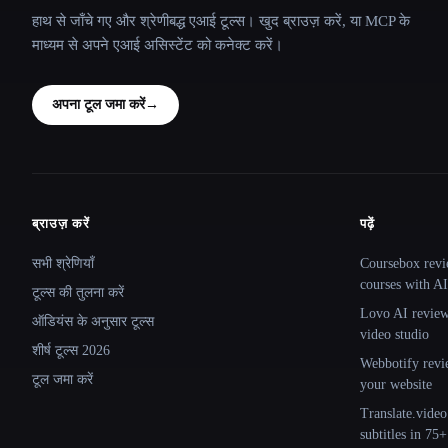
हाथ से जाँचे गए और श्रेणीबद्ध एआई टूल्स। खुद ब्राउज़ करें, या MCP के
माध्यम से अपने एआई असिस्टेंट को कनेक्ट करें।
अपना टूल जमा करें
→
ब्राउज़ करें
पढ़ें
Site navigation
सभी श्रेणियाँ
Coursebox revi
courses with AI
टूल्स की तुलना करें
Lovo AI review:
ऑडियंस के अनुसार टूल्स
video studio
शीर्ष टूल्स 2026
Webbotify revi
टूल जमा करें
your website
Translate.video
subtitles in 75