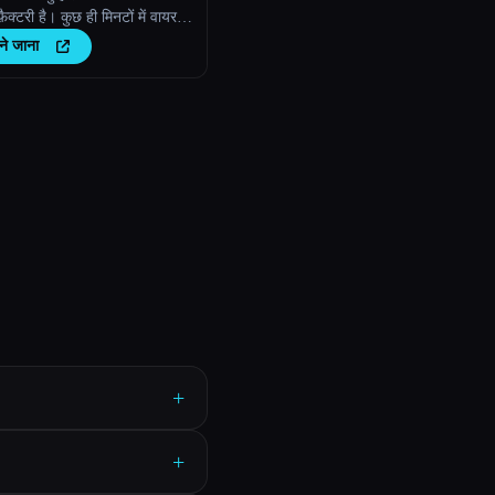
 फ़ैक्टरी है। कुछ ही मिनटों में वायरल-
्क्रिप्ट्स, ताज़ा वीडियो आइडिया और
ने जाना
ॉन्टेंट जेनरेट करें।
+
+