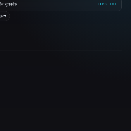
ीय सूचकांक
LLMS.TXT
ge
▾