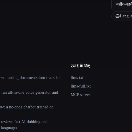
मशीन-पठन
Langua
एआई के लिए
ew: turning documents into trackable
llms.txt
llms-full.txt
 an all-in-one voice generator and
MCP server
ew: a no-code chatbot trained on
 review: fast AI dubbing and
+ languages