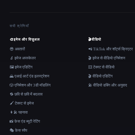
सभी श्रेणियाँ
🎨
इमेज और विज़ुअल
🎬
वीडियो
😎 अवतारों
📲 TikTok और शॉर्ट्स क्रिएटर
🔬 इमेज अपस्केलर
🎬 इमेज से वीडियो एनिमेशन
🖼️ इमेज एडिटिंग
🎞️ टेक्स्ट से वीडियो
🌄 एआई आर्ट एंड इलस्ट्रेशन
🎬 वीडियो एडिटिंग
🎲 एनिमेशन और 3डी मॉडलिंग
🎤 वीडियो डबिंग और अनुवाद
🔁 छवि से छवि में बदलाव
🖌️ टेक्स्ट से इमेज
👩‍🎤 पहनावा
📸 फ़ेस एंड ब्यूटी रेटिंग
🎭 फ़ेस स्वैप