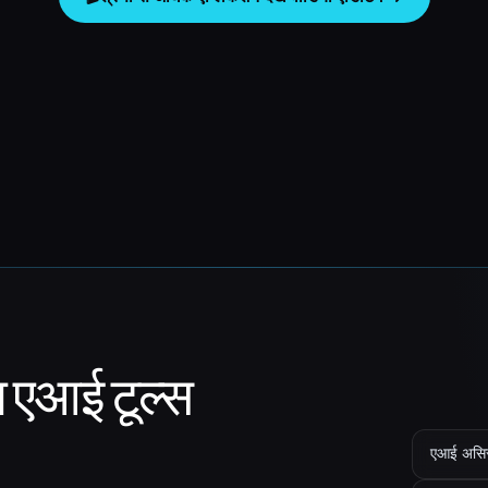
ा एआई टूल्स
एआई असिस्ट