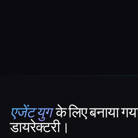
एजेंट युग
के लिए बनाया गय
That AI Collection
डायरेक्टरी।