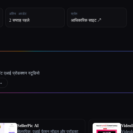
अंतिम अपडेट
स्रोत
2 सप्ताह पहले
आधिकारिक साइट ↗︎
जेंट एआई प्रोडक्शन स्टूडियो
→
SellerPic AI
VideoI
सेलरपिक: एआई फ़ैशन मॉडल और प्रॉडक्ट
VideoId