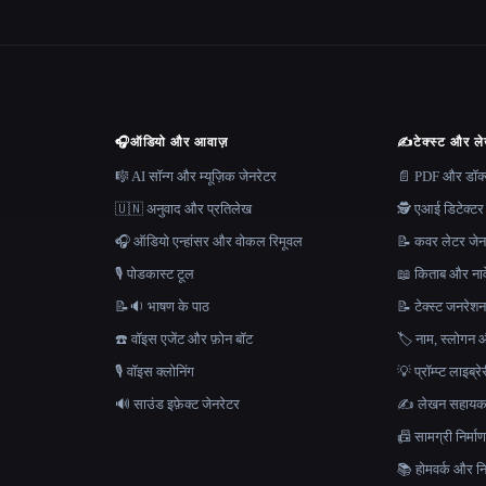
🎧
ऑडियो और आवाज़
✍️
टेक्स्ट और ल
🎼 AI सॉन्ग और म्यूज़िक जेनरेटर
📄 PDF और डॉक्यू
🇺🇳 अनुवाद और प्रतिलेख
🕵️ एआई डिटेक्टर
🎧 ऑडियो एन्हांसर और वोकल रिमूवल
📝 कवर लेटर जेन
🎙️ पोडकास्ट टूल
📖 किताब और नाव
📝🔉 भाषण के पाठ
📝 टेक्स्ट जनरेश
☎️ वॉइस एजेंट और फ़ोन बॉट
🏷️ नाम, स्लोगन औ
🎙️ वॉइस क्लोनिंग
💡 प्रॉम्प्ट लाइब्र
🔊 साउंड इफ़ेक्ट जेनरेटर
✍️ लेखन सहाय
📠 सामग्री निर्
📚 होमवर्क और निब