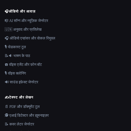
🎧
ऑडियो और आवाज़
🎼 AI सॉन्ग और म्यूज़िक जेनरेटर
🇺🇳 अनुवाद और प्रतिलेख
🎧 ऑडियो एन्हांसर और वोकल रिमूवल
🎙️ पोडकास्ट टूल
📝🔉 भाषण के पाठ
☎️ वॉइस एजेंट और फ़ोन बॉट
🎙️ वॉइस क्लोनिंग
🔊 साउंड इफ़ेक्ट जेनरेटर
✍️
टेक्स्ट और लेखन
📄 PDF और डॉक्यूमेंट टूल
🕵️ एआई डिटेक्टर और ह्यूमनाइज़र
📝 कवर लेटर जेनरेटर