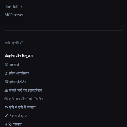
llms-full.txt
MCP server
सभी श्रेणियाँ
🎨
इमेज और विज़ुअल
😎 अवतारों
🔬 इमेज अपस्केलर
🖼️ इमेज एडिटिंग
🌄 एआई आर्ट एंड इलस्ट्रेशन
🎲 एनिमेशन और 3डी मॉडलिंग
🔁 छवि से छवि में बदलाव
🖌️ टेक्स्ट से इमेज
👩‍🎤 पहनावा