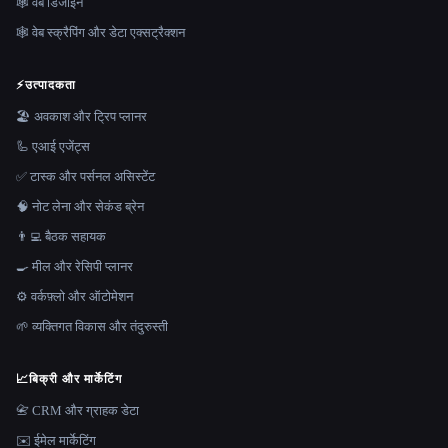
🕸 वेब डिजाइन
🕸️ वेब स्क्रैपिंग और डेटा एक्सट्रैक्शन
⚡
उत्पादकता
🏖 अवकाश और ट्रिप प्लानर
🦾 एआई एजेंट्स
✅ टास्क और पर्सनल असिस्टेंट
🧠 नोट लेना और सेकंड ब्रेन
👨‍💻 बैठक सहायक
🍳 मील और रेसिपी प्लानर
⚙️ वर्कफ़्लो और ऑटोमेशन
🌱 व्यक्तिगत विकास और तंदुरुस्ती
📈
बिक्री और मार्केटिंग
📇 CRM और ग्राहक डेटा
✉️ ईमेल मार्केटिंग