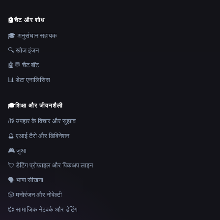
🤖
चैट और शोध
🎓 अनुसंधान सहायक
🔍 खोज इंजन
🤖💬 चैट बॉट
📊 डेटा एनालिसिस
🎓
शिक्षा और जीवनशैली
🎁 उपहार के विचार और सुझाव
🔮 एआई टैरो और डिविनेशन
🎮 जुआ
💘 डेटिंग प्रोफ़ाइल और पिकअप लाइन
🗣️ भाषा सीखना
🎲 मनोरंजन और नोवेल्टी
💞 सामाजिक नेटवर्क और डेटिंग