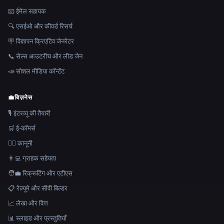
📧 ईमेल सहायक
🔍 एसईओ और कीवर्ड रिसर्च
🪧 विज्ञापन क्रिएटिव जेनरेटर
📞 सेल्स आउटरीच और लीड जेन
📣 सोशल मीडिया कॉन्टेंट
💼
बिज़नेस
🎙️ इंटरव्यू की तैयारी
🛒 ई-कॉमर्स
👩‍⚖️ कानूनी
👨‍💻 ग्राहक सहेयता
🧑‍💼 रिक्रूटिंग और एटीएस
📋 रेज़्यूमे और सीवी बिल्डर
📈 लेखा और वित्त
📊 स्लाइड और प्रस्तुतियाँ