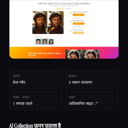
सभी श्रेणियाँ
हमारे बारे में
श्रेणी
विकल्प
फ़ेस स्वैप
6 समान उपकरण
अंतिम अपडेट
स्रोत
1 सप्ताह पहले
आधिकारिक साइट ↗︎
Esc
AI Collection ऊपर उठाता है