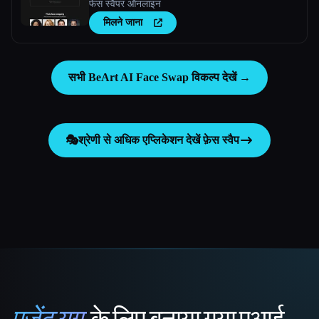
फेस स्वैपर ऑनलाइन
मिलने जाना
सभी BeArt AI Face Swap विकल्प देखें →
🎭
श्रेणी से अधिक एप्लिकेशन देखें
फ़ेस स्वैप
एजेंट युग
के लिए बनाया गया एआई