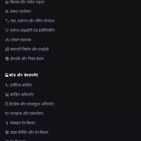
📖 किताब और नावेल राइटर
📝 टेक्स्ट जनरेशन
🏷️ नाम, स्लोगन और नेमिंग जेनरेटर
💡 प्रॉम्प्ट लाइब्रेरी एंड इंजीनियरिंग
✍️ लेखन सहायक
📠 सामग्री निर्माण और एसईओ
📚 होमवर्क और निबंध हेल्पर
💻
कोड और डेवलपमेंट
🦾 एजेंटिक कोडिंग
💻 कोडिंग असिस्टेंट
🗄️ डेटाबेस और एसक्यूएल असिस्टेंट
🔌 प्लगइन्स और एक्सटेंशन
📱 मोबाइल ऐप बिल्डर
🛠️ वाइब कोडिंग और ऐप बिल्डर