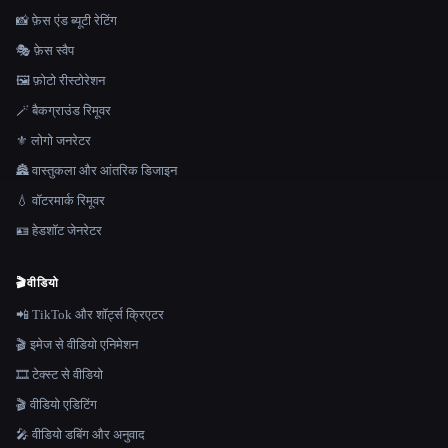
📸 फ़ेस एंड ब्यूटी रेटिंग
🎭 फ़ेस स्वैप
🖼️ फ़ोटो रीस्टोरेशन
🪄 बैकग्राउंड रिमूवर
⚜️ लोगो जनरेटर
🏯 वास्तुकला और आंतरिक डिजाइन
💧 वॉटरमार्क रिमूवर
🪪 हेडशॉट जेनरेटर
🎬
वीडियो
📲 TikTok और शॉर्ट्स क्रिएटर
🎬 इमेज से वीडियो एनिमेशन
🎞️ टेक्स्ट से वीडियो
🎬 वीडियो एडिटिंग
🎤 वीडियो डबिंग और अनुवाद