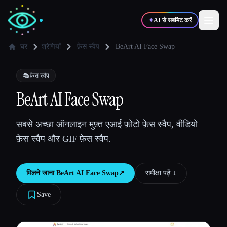
✦
AI से सबमिट करें
घर
श्रेणियाँ
फ़ेस स्वैप
BeArt AI Face Swap
✍️
🎨
लेखक
डिज़ाइनर
🎭
फ़ेस स्वैप
BeArt AI Face Swap
💻
📈
डेवलपर्स
मार्केटर्स
सबसे अच्छा ऑनलाइन मुफ़्त एआई फ़ोटो फ़ेस स्वैप, वीडियो
फ़ेस स्वैप और GIF फ़ेस स्वैप.
🎓
🎬
विद्यार्थी
क्रिएटर्स
मिलने जाना
BeArt AI Face Swap
↗︎
समीक्षा पढ़ें ↓︎
Save
ब्लॉग
टूल्स की तुलना करें