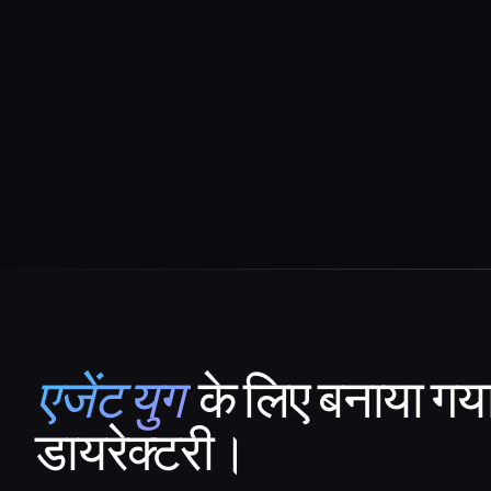
एजेंट युग
के लिए बनाया गय
That AI Collection
डायरेक्टरी।