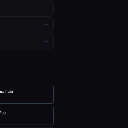
+
+
+
luxTrain
 App