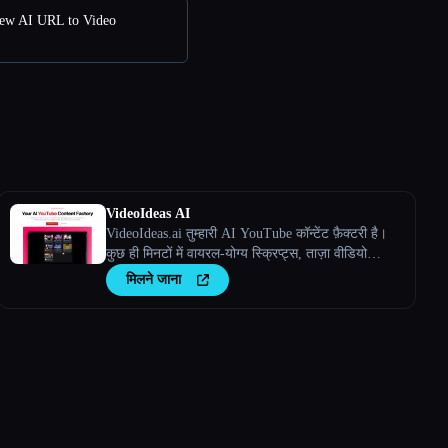
iew AI URL to Video
VideoIdeas AI
VideoIdeas.ai तुम्हारी AI YouTube कॉन्टेंट फ़ैक्टरी है।
कुछ ही मिनटों में वायरल-योग्य स्क्रिप्ट्स, ताज़ा वीडियो
आइडिया और आकर्षक कॉन्टेंट जेनरेट करें।
मिलने जाना