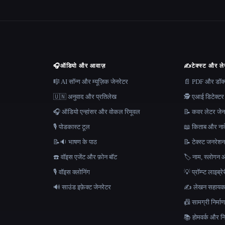
🎧
ऑडियो और आवाज़
✍️
टेक्स्ट और ल
🎼 AI सॉन्ग और म्यूज़िक जेनरेटर
📄 PDF और डॉक्यू
🇺🇳 अनुवाद और प्रतिलेख
🕵️ एआई डिटेक्टर
🎧 ऑडियो एन्हांसर और वोकल रिमूवल
📝 कवर लेटर जेन
🎙️ पोडकास्ट टूल
📖 किताब और नाव
📝🔉 भाषण के पाठ
📝 टेक्स्ट जनरेश
☎️ वॉइस एजेंट और फ़ोन बॉट
🏷️ नाम, स्लोगन औ
🎙️ वॉइस क्लोनिंग
💡 प्रॉम्प्ट लाइब्र
🔊 साउंड इफ़ेक्ट जेनरेटर
✍️ लेखन सहाय
📠 सामग्री निर्
📚 होमवर्क और निब