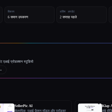
विकल्प
अंतिम अपडेट
6 समान उपकरण
2 सप्ताह पहले
जेंट एआई प्रोडक्शन स्टूडियो
→
SellerPic AI
Klap 
सेलरपिक: एआई फ़ैशन मॉडल और प्रॉडक्ट
लंबे वी