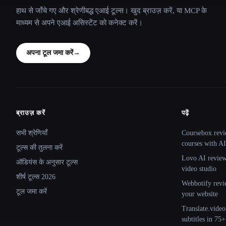
हाथ से जाँचे गए और श्रेणीबद्ध एआई टूल्स। खुद ब्राउज़ करें, या MCP के
माध्यम से अपने एआई असिस्टेंट को कनेक्ट करें।
अपना टूल जमा करें
→
ब्राउज़ करें
पढ़ें
Site navigation
सभी श्रेणियाँ
Coursebox revi
courses with AI
टूल्स की तुलना करें
Lovo AI review:
ऑडियंस के अनुसार टूल्स
video studio
शीर्ष टूल्स 2026
Webbotify revi
टूल जमा करें
your website
Translate.video
subtitles in 75