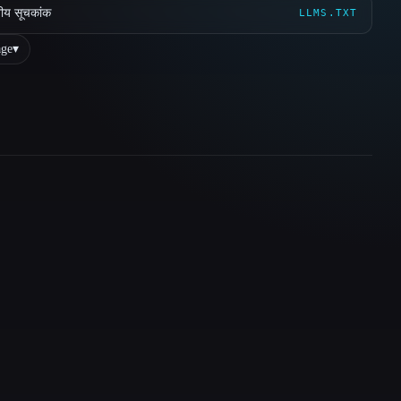
ीय सूचकांक
LLMS.TXT
ge
▾