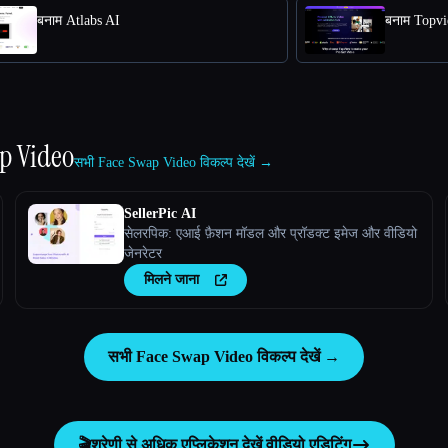
बनाम Atlabs AI
बनाम Topv
p Video
सभी Face Swap Video विकल्प देखें →
SellerPic AI
सेलरपिक: एआई फ़ैशन मॉडल और प्रॉडक्ट इमेज और वीडियो
जेनरेटर
मिलने जाना
सभी Face Swap Video विकल्प देखें →
🎬
श्रेणी से अधिक एप्लिकेशन देखें
वीडियो एडिटिंग