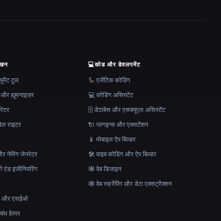
ेखन
💻
कोड और डेवलपमेंट
मेंट टूल
🦾 एजेंटिक कोडिंग
 और ह्यूमनाइज़र
💻 कोडिंग असिस्टेंट
रेटर
🗄️ डेटाबेस और एसक्यूएल असिस्टेंट
ेल राइटर
🔌 प्लगइन्स और एक्सटेंशन
न
📱 मोबाइल ऐप बिल्डर
र नेमिंग जेनरेटर
🛠️ वाइब कोडिंग और ऐप बिल्डर
ेरी एंड इंजीनियरिंग
🕸 वेब डिजाइन
क
🕸️ वेब स्क्रैपिंग और डेटा एक्सट्रैक्शन
माण और एसईओ
ंध हेल्पर