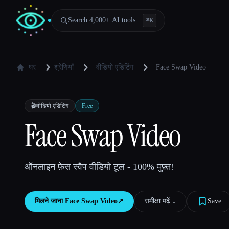
Search 4,000+ AI tools…
⌘
K
घर
श्रेणियाँ
वीडियो एडिटिंग
Face Swap Video
🎬
वीडियो एडिटिंग
Free
Face Swap Video
ऑनलाइन फ़ेस स्वैप वीडियो टूल - 100% मुफ़्त!
मिलने जाना
Face Swap Video
↗︎
समीक्षा पढ़ें ↓︎
Save