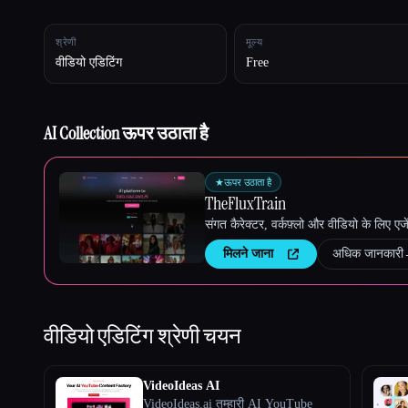
श्रेणी
मूल्य
Esc
वीडियो एडिटिंग
Free
AI Collection ऊपर उठाता है
★
ऊपर उठाता है
TheFluxTrain
संगत कैरेक्टर, वर्कफ़्लो और वीडियो के लिए ए
मिलने जाना
अधिक जानकारी
वीडियो एडिटिंग
श्रेणी चयन
VideoIdeas AI
VideoIdeas.ai तुम्हारी AI YouTube