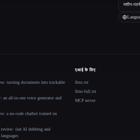
मशीन-पठन
Langua
एआई के लिए
ew: turning documents into trackable
llms.txt
llms-full.txt
 an all-in-one voice generator and
MCP server
ew: a no-code chatbot trained on
 review: fast AI dubbing and
+ languages