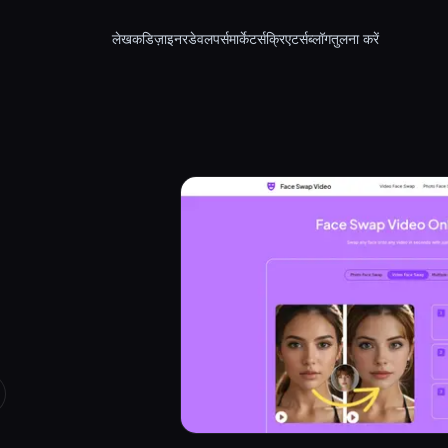
लेखक
डिज़ाइनर
डेवलपर्स
मार्केटर्स
क्रिएटर्स
ब्लॉग
तुलना करें