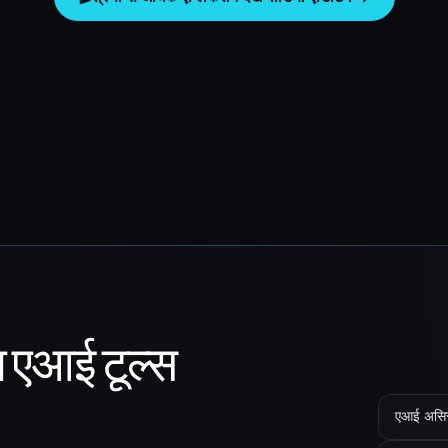
ा एआई टूल्स
एआई असिस्ट