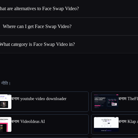
at are alternatives to Face Swap Video?
Where can I get Face Swap Video?
What category is Face Swap Video in?
ट नीति।
बनाम youtube video downloader
बनाम TheF
बनाम VideoIdeas AI
बनाम Klap