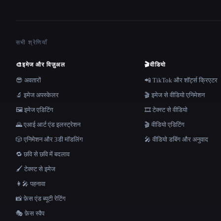
सभी श्रेणियाँ
🎨
इमेज और विज़ुअल
🎬
वीडियो
😎 अवतारों
📲 TikTok और शॉर्ट्स क्रिएटर
🔬 इमेज अपस्केलर
🎬 इमेज से वीडियो एनिमेशन
🖼️ इमेज एडिटिंग
🎞️ टेक्स्ट से वीडियो
🌄 एआई आर्ट एंड इलस्ट्रेशन
🎬 वीडियो एडिटिंग
🎲 एनिमेशन और 3डी मॉडलिंग
🎤 वीडियो डबिंग और अनुवाद
🔁 छवि से छवि में बदलाव
🖌️ टेक्स्ट से इमेज
👩‍🎤 पहनावा
📸 फ़ेस एंड ब्यूटी रेटिंग
🎭 फ़ेस स्वैप