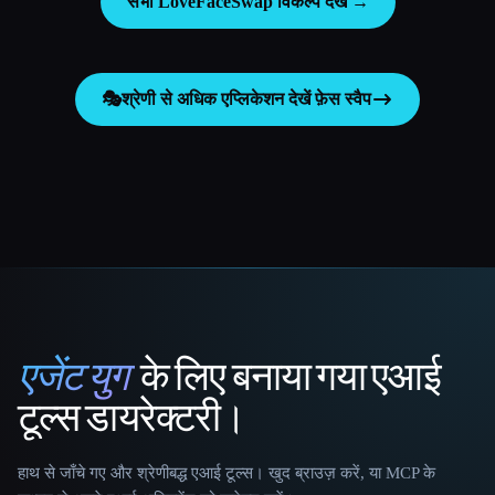
सभी LoveFaceSwap विकल्प देखें →
🎭
श्रेणी से अधिक एप्लिकेशन देखें
फ़ेस स्वैप
एजेंट युग
के लिए बनाया गया एआई
That AI Collection
टूल्स डायरेक्टरी।
हाथ से जाँचे गए और श्रेणीबद्ध एआई टूल्स। खुद ब्राउज़ करें, या MCP के