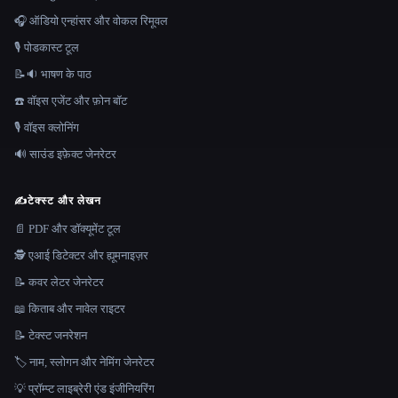
🎧 ऑडियो एन्हांसर और वोकल रिमूवल
🎙️ पोडकास्ट टूल
📝🔉 भाषण के पाठ
☎️ वॉइस एजेंट और फ़ोन बॉट
🎙️ वॉइस क्लोनिंग
🔊 साउंड इफ़ेक्ट जेनरेटर
✍️
टेक्स्ट और लेखन
📄 PDF और डॉक्यूमेंट टूल
🕵️ एआई डिटेक्टर और ह्यूमनाइज़र
📝 कवर लेटर जेनरेटर
📖 किताब और नावेल राइटर
📝 टेक्स्ट जनरेशन
🏷️ नाम, स्लोगन और नेमिंग जेनरेटर
💡 प्रॉम्प्ट लाइब्रेरी एंड इंजीनियरिंग