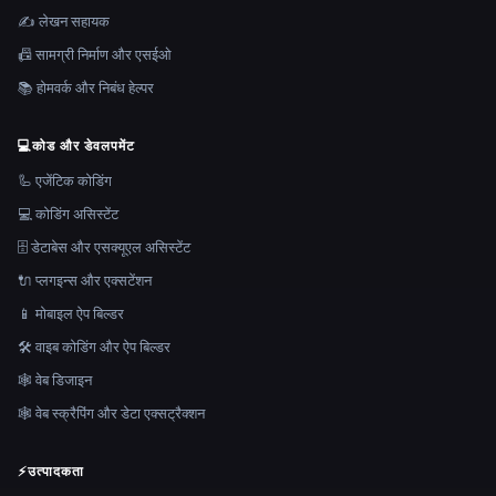
✍️ लेखन सहायक
📠 सामग्री निर्माण और एसईओ
📚 होमवर्क और निबंध हेल्पर
💻
कोड और डेवलपमेंट
🦾 एजेंटिक कोडिंग
💻 कोडिंग असिस्टेंट
🗄️ डेटाबेस और एसक्यूएल असिस्टेंट
🔌 प्लगइन्स और एक्सटेंशन
📱 मोबाइल ऐप बिल्डर
🛠️ वाइब कोडिंग और ऐप बिल्डर
🕸 वेब डिजाइन
🕸️ वेब स्क्रैपिंग और डेटा एक्सट्रैक्शन
⚡
उत्पादकता