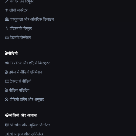
🪄 बैकग्राउंड रिमूवर
⚜️ लोगो जनरेटर
🏯 वास्तुकला और आंतरिक डिजाइन
💧 वॉटरमार्क रिमूवर
🪪 हेडशॉट जेनरेटर
🎬
वीडियो
📲 TikTok और शॉर्ट्स क्रिएटर
🎬 इमेज से वीडियो एनिमेशन
🎞️ टेक्स्ट से वीडियो
🎬 वीडियो एडिटिंग
🎤 वीडियो डबिंग और अनुवाद
🎧
ऑडियो और आवाज़
🎼 AI सॉन्ग और म्यूज़िक जेनरेटर
🇺🇳 अनुवाद और प्रतिलेख