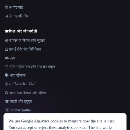
🤖💬 चैट बॉट
📊 डेटा एनालिसिस
🎓
शिक्षा और जीवनशैली
🎁 उपहार के विचार और सुझाव
🔮 एआई टैरो और डिविनेशन
🎮 जुआ
💘 डेटिंग प्रोफ़ाइल और पिकअप लाइन
🗣️ भाषा सीखना
🎲 मनोरंजन और नोवेल्टी
💞 सामाजिक नेटवर्क और डेटिंग
🎓 स्टडी और ट्यूटर
👩‍⚕️ स्वास्थ्य देखभाल
भाषा
We use Google Analytics cookies to measure how the site is used.
English
español
Français
Русский
简体中文
You can accept or reject these analytics cookies. The site works