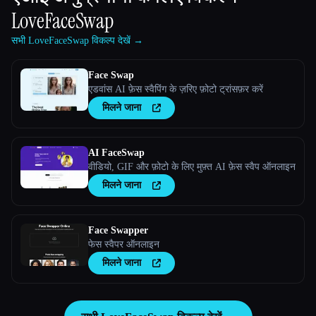
LoveFaceSwap
सभी LoveFaceSwap विकल्प देखें →
Face Swap
एडवांस AI फ़ेस स्वैपिंग के ज़रिए फ़ोटो ट्रांसफ़र करें
मिलने जाना
AI FaceSwap
वीडियो, GIF और फ़ोटो के लिए मुफ़्त AI फ़ेस स्वैप ऑनलाइन
मिलने जाना
Face Swapper
फेस स्वैपर ऑनलाइन
मिलने जाना