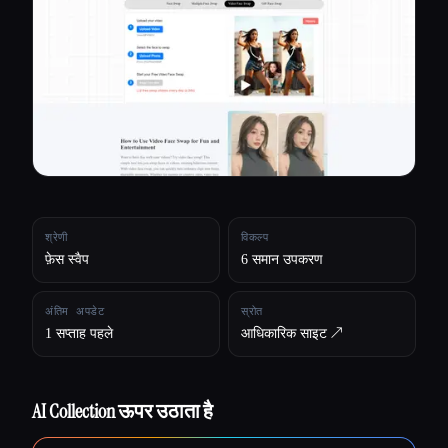
सभी श्रेणियाँ
हमारे बारे में
श्रेणी
विकल्प
फ़ेस स्वैप
6 समान उपकरण
अंतिम अपडेट
स्रोत
1 सप्ताह पहले
आधिकारिक साइट ↗︎
AI Collection ऊपर उठाता है
Esc