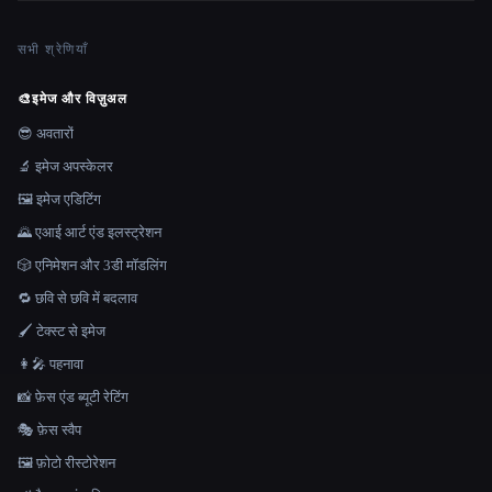
सभी श्रेणियाँ
🎨
इमेज और विज़ुअल
😎 अवतारों
🔬 इमेज अपस्केलर
🖼️ इमेज एडिटिंग
🌄 एआई आर्ट एंड इलस्ट्रेशन
🎲 एनिमेशन और 3डी मॉडलिंग
🔁 छवि से छवि में बदलाव
🖌️ टेक्स्ट से इमेज
👩‍🎤 पहनावा
📸 फ़ेस एंड ब्यूटी रेटिंग
🎭 फ़ेस स्वैप
🖼️ फ़ोटो रीस्टोरेशन