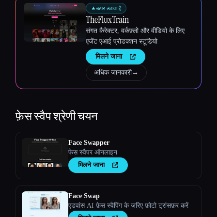
★
ऊपर उठाता है
TheFluxTrain
संगत कैरेक्टर, वर्कफ़्लो और वीडियो के लिए
एजेंट एआई प्रोडक्शन स्टूडियो
मिलने जाना
अधिक जानकारी
→
फ़ेस स्वैप
श्रेणी चयन
Face Swapper
फेस स्वैपर ऑनलाइन
मिलने जाना
Face Swap
एडवांस AI फ़ेस स्वैपिंग के ज़रिए फ़ोटो ट्रांसफ़र करें