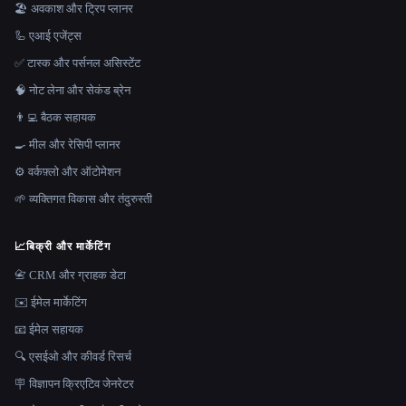
🏖 अवकाश और ट्रिप प्लानर
🦾 एआई एजेंट्स
✅ टास्क और पर्सनल असिस्टेंट
🧠 नोट लेना और सेकंड ब्रेन
👨‍💻 बैठक सहायक
🍳 मील और रेसिपी प्लानर
⚙️ वर्कफ़्लो और ऑटोमेशन
🌱 व्यक्तिगत विकास और तंदुरुस्ती
📈
बिक्री और मार्केटिंग
📇 CRM और ग्राहक डेटा
✉️ ईमेल मार्केटिंग
📧 ईमेल सहायक
🔍 एसईओ और कीवर्ड रिसर्च
🪧 विज्ञापन क्रिएटिव जेनरेटर