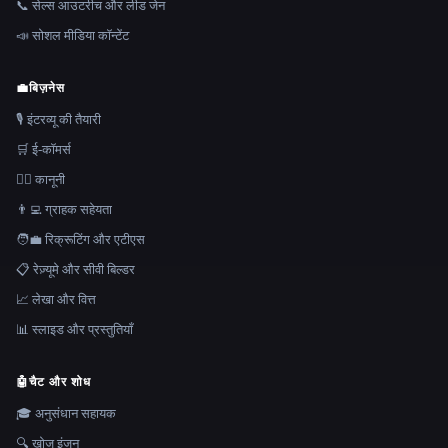
📞 सेल्स आउटरीच और लीड जेन
📣 सोशल मीडिया कॉन्टेंट
💼
बिज़नेस
🎙️ इंटरव्यू की तैयारी
🛒 ई-कॉमर्स
👩‍⚖️ कानूनी
👨‍💻 ग्राहक सहेयता
🧑‍💼 रिक्रूटिंग और एटीएस
📋 रेज़्यूमे और सीवी बिल्डर
📈 लेखा और वित्त
📊 स्लाइड और प्रस्तुतियाँ
🤖
चैट और शोध
🎓 अनुसंधान सहायक
🔍 खोज इंजन