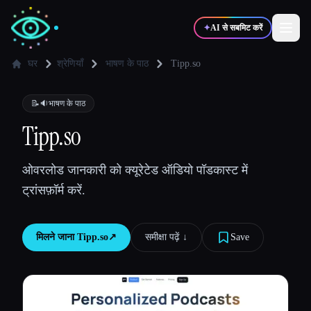
✦
AI से सबमिट करें
घर
श्रेणियाँ
भाषण के पाठ
Tipp.so
✍️
🎨
लेखक
डिज़ाइनर
📝🔉
भाषण के पाठ
Tipp.so
💻
📈
डेवलपर्स
मार्केटर्स
ओवरलोड जानकारी को क्यूरेटेड ऑडियो पॉडकास्ट में
ट्रांसफ़ॉर्म करें.
🎓
🎬
विद्यार्थी
क्रिएटर्स
मिलने जाना
Tipp.so
↗︎
समीक्षा पढ़ें ↓︎
Save
ब्लॉग
टूल्स की तुलना करें