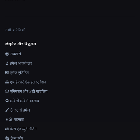
सभी श्रेणियाँ
🎨
इमेज और विज़ुअल
😎 अवतारों
🔬 इमेज अपस्केलर
🖼️ इमेज एडिटिंग
🌄 एआई आर्ट एंड इलस्ट्रेशन
🎲 एनिमेशन और 3डी मॉडलिंग
🔁 छवि से छवि में बदलाव
🖌️ टेक्स्ट से इमेज
👩‍🎤 पहनावा
📸 फ़ेस एंड ब्यूटी रेटिंग
🎭 फ़ेस स्वैप