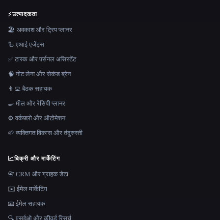
⚡
उत्पादकता
🏖 अवकाश और ट्रिप प्लानर
🦾 एआई एजेंट्स
✅ टास्क और पर्सनल असिस्टेंट
🧠 नोट लेना और सेकंड ब्रेन
👨‍💻 बैठक सहायक
🍳 मील और रेसिपी प्लानर
⚙️ वर्कफ़्लो और ऑटोमेशन
🌱 व्यक्तिगत विकास और तंदुरुस्ती
📈
बिक्री और मार्केटिंग
📇 CRM और ग्राहक डेटा
✉️ ईमेल मार्केटिंग
📧 ईमेल सहायक
🔍 एसईओ और कीवर्ड रिसर्च