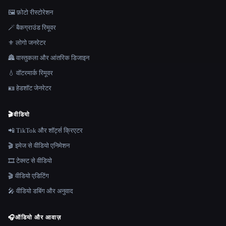
🖼️ फ़ोटो रीस्टोरेशन
🪄 बैकग्राउंड रिमूवर
⚜️ लोगो जनरेटर
🏯 वास्तुकला और आंतरिक डिजाइन
💧 वॉटरमार्क रिमूवर
🪪 हेडशॉट जेनरेटर
🎬
वीडियो
📲 TikTok और शॉर्ट्स क्रिएटर
🎬 इमेज से वीडियो एनिमेशन
🎞️ टेक्स्ट से वीडियो
🎬 वीडियो एडिटिंग
🎤 वीडियो डबिंग और अनुवाद
🎧
ऑडियो और आवाज़