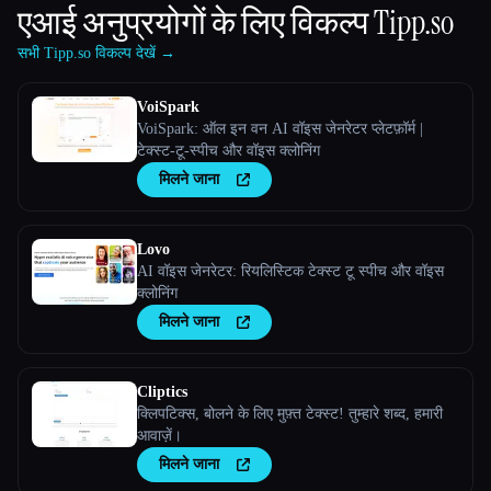
एआई अनुप्रयोगों के लिए विकल्प
Tipp.so
सभी Tipp.so विकल्प देखें →
VoiSpark
VoiSpark: ऑल इन वन AI वॉइस जेनरेटर प्लेटफ़ॉर्म |
टेक्स्ट-टू-स्पीच और वॉइस क्लोनिंग
मिलने जाना
Lovo
AI वॉइस जेनरेटर: रियलिस्टिक टेक्स्ट टू स्पीच और वॉइस
क्लोनिंग
मिलने जाना
Cliptics
क्लिपटिक्स, बोलने के लिए मुफ़्त टेक्स्ट! तुम्हारे शब्द, हमारी
आवाज़ें।
मिलने जाना