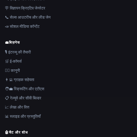
🪧 विज्ञापन क्रिएटिव जेनरेटर
📞 सेल्स आउटरीच और लीड जेन
📣 सोशल मीडिया कॉन्टेंट
💼
बिज़नेस
🎙️ इंटरव्यू की तैयारी
🛒 ई-कॉमर्स
👩‍⚖️ कानूनी
👨‍💻 ग्राहक सहेयता
🧑‍💼 रिक्रूटिंग और एटीएस
📋 रेज़्यूमे और सीवी बिल्डर
📈 लेखा और वित्त
📊 स्लाइड और प्रस्तुतियाँ
🤖
चैट और शोध