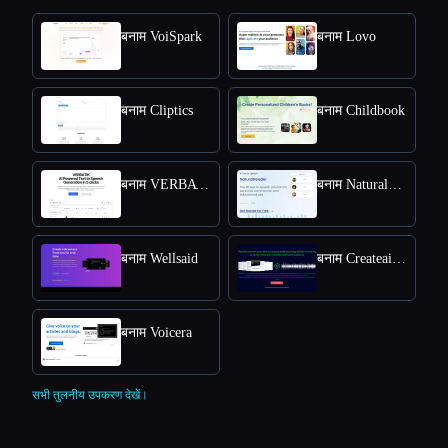
बनाम VoiSpark
बनाम Lovo
बनाम Cliptics
बनाम Childbook
बनाम VERBATIK
बनाम NaturalReader
बनाम Wellsaid
बनाम Createaivoiceovers
बनाम Voicera
सभी तुलनीय उपकरण देखें।