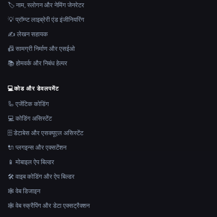
🏷️ नाम, स्लोगन और नेमिंग जेनरेटर
💡 प्रॉम्प्ट लाइब्रेरी एंड इंजीनियरिंग
✍️ लेखन सहायक
📠 सामग्री निर्माण और एसईओ
📚 होमवर्क और निबंध हेल्पर
💻
कोड और डेवलपमेंट
🦾 एजेंटिक कोडिंग
💻 कोडिंग असिस्टेंट
🗄️ डेटाबेस और एसक्यूएल असिस्टेंट
🔌 प्लगइन्स और एक्सटेंशन
📱 मोबाइल ऐप बिल्डर
🛠️ वाइब कोडिंग और ऐप बिल्डर
🕸 वेब डिजाइन
🕸️ वेब स्क्रैपिंग और डेटा एक्सट्रैक्शन