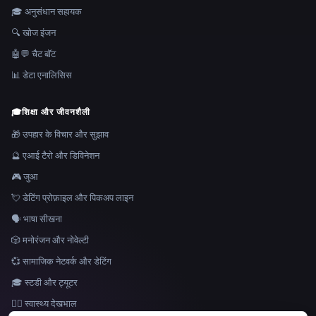
🎓 अनुसंधान सहायक
🔍 खोज इंजन
🤖💬 चैट बॉट
📊 डेटा एनालिसिस
🎓
शिक्षा और जीवनशैली
🎁 उपहार के विचार और सुझाव
🔮 एआई टैरो और डिविनेशन
🎮 जुआ
💘 डेटिंग प्रोफ़ाइल और पिकअप लाइन
🗣️ भाषा सीखना
🎲 मनोरंजन और नोवेल्टी
💞 सामाजिक नेटवर्क और डेटिंग
🎓 स्टडी और ट्यूटर
👩‍⚕️ स्वास्थ्य देखभाल
भाषा