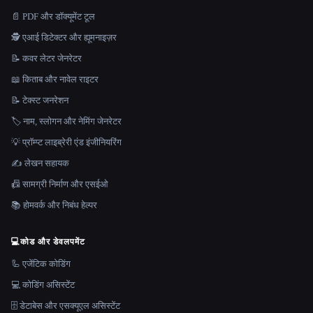
📄 PDF और डॉक्यूमेंट टूल
🕵️ एआई डिटेक्टर और ह्यूमनाइज़र
📝 कवर लेटर जेनरेटर
📖 किताब और नावेल राइटर
📝 टेक्स्ट जनरेशन
🏷️ नाम, स्लोगन और नेमिंग जेनरेटर
💡 प्रॉम्प्ट लाइब्रेरी एंड इंजीनियरिंग
✍️ लेखन सहायक
📠 सामग्री निर्माण और एसईओ
📚 होमवर्क और निबंध हेल्पर
💻
कोड और डेवलपमेंट
🦾 एजेंटिक कोडिंग
💻 कोडिंग असिस्टेंट
🗄️ डेटाबेस और एसक्यूएल असिस्टेंट