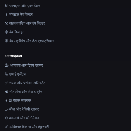
🔌 प्लगइन्स और एक्सटेंशन
📱 मोबाइल ऐप बिल्डर
🛠️ वाइब कोडिंग और ऐप बिल्डर
🕸 वेब डिजाइन
🕸️ वेब स्क्रैपिंग और डेटा एक्सट्रैक्शन
⚡
उत्पादकता
🏖 अवकाश और ट्रिप प्लानर
🦾 एआई एजेंट्स
✅ टास्क और पर्सनल असिस्टेंट
🧠 नोट लेना और सेकंड ब्रेन
👨‍💻 बैठक सहायक
🍳 मील और रेसिपी प्लानर
⚙️ वर्कफ़्लो और ऑटोमेशन
🌱 व्यक्तिगत विकास और तंदुरुस्ती