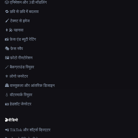
🎲 एनिमेशन और 3डी मॉडलिंग
🔁 छवि से छवि में बदलाव
🖌️ टेक्स्ट से इमेज
👩‍🎤 पहनावा
📸 फ़ेस एंड ब्यूटी रेटिंग
🎭 फ़ेस स्वैप
🖼️ फ़ोटो रीस्टोरेशन
🪄 बैकग्राउंड रिमूवर
⚜️ लोगो जनरेटर
🏯 वास्तुकला और आंतरिक डिजाइन
💧 वॉटरमार्क रिमूवर
🪪 हेडशॉट जेनरेटर
🎬
वीडियो
📲 TikTok और शॉर्ट्स क्रिएटर