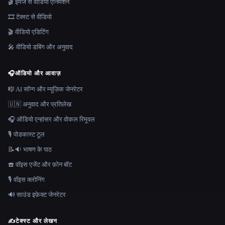
🎬 इमेज से वीडियो एनिमेशन
🎞️ टेक्स्ट से वीडियो
🎬 वीडियो एडिटिंग
🎤 वीडियो डबिंग और अनुवाद
🎧
ऑडियो और आवाज़
🎼 AI सॉन्ग और म्यूज़िक जेनरेटर
🇺🇳 अनुवाद और प्रतिलेख
🎧 ऑडियो एन्हांसर और वोकल रिमूवल
🎙️ पोडकास्ट टूल
📝🔉 भाषण के पाठ
☎️ वॉइस एजेंट और फ़ोन बॉट
🎙️ वॉइस क्लोनिंग
🔊 साउंड इफ़ेक्ट जेनरेटर
✍️
टेक्स्ट और लेखन