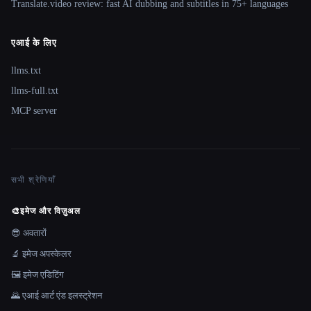
Translate.video review: fast AI dubbing and subtitles in 75+ languages
एआई के लिए
llms.txt
llms-full.txt
MCP server
सभी श्रेणियाँ
🎨
इमेज और विज़ुअल
😎 अवतारों
🔬 इमेज अपस्केलर
🖼️ इमेज एडिटिंग
🌄 एआई आर्ट एंड इलस्ट्रेशन