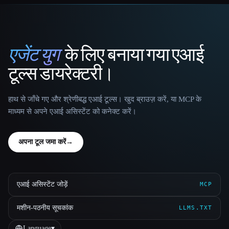
एजेंट युग
के लिए बनाया गया एआई
That AI Collection
टूल्स डायरेक्टरी।
हाथ से जाँचे गए और श्रेणीबद्ध एआई टूल्स। खुद ब्राउज़ करें, या MCP के
माध्यम से अपने एआई असिस्टेंट को कनेक्ट करें।
अपना टूल जमा करें
→
एआई असिस्टेंट जोड़ें
MCP
मशीन-पठनीय सूचकांक
LLMS.TXT
Language
▾