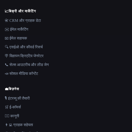
📈
बिक्री और मार्केटिंग
📇 CRM और ग्राहक डेटा
✉️ ईमेल मार्केटिंग
📧 ईमेल सहायक
🔍 एसईओ और कीवर्ड रिसर्च
🪧 विज्ञापन क्रिएटिव जेनरेटर
📞 सेल्स आउटरीच और लीड जेन
📣 सोशल मीडिया कॉन्टेंट
💼
बिज़नेस
🎙️ इंटरव्यू की तैयारी
🛒 ई-कॉमर्स
👩‍⚖️ कानूनी
👨‍💻 ग्राहक सहेयता