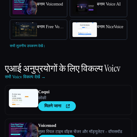
बनाम Voicemod
बनाम Voice AI
बनाम Free Voice Cloning
बनाम NiceVoice
सभी तुलनीय उपकरण देखें।
एआई अनुप्रयोगों के लिए विकल्प
Voicv
सभी Voicv विकल्प देखें →
Coqui
कोकी
मिलने जाना
Voicemod
मुफ़्त रियल टाइम वॉइस चेंजर और मॉड्यूलेटर - वॉयसमॉड