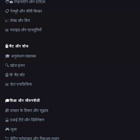
🧑‍💼 रिक्रूटिंग और एटीएस
📋 रेज़्यूमे और सीवी बिल्डर
📈 लेखा और वित्त
📊 स्लाइड और प्रस्तुतियाँ
🤖
चैट और शोध
🎓 अनुसंधान सहायक
🔍 खोज इंजन
🤖💬 चैट बॉट
📊 डेटा एनालिसिस
🎓
शिक्षा और जीवनशैली
🎁 उपहार के विचार और सुझाव
🔮 एआई टैरो और डिविनेशन
🎮 जुआ
💘 डेटिंग प्रोफ़ाइल और पिकअप लाइन